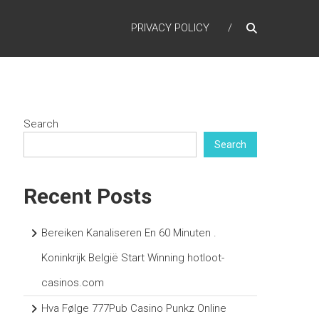
PRIVACY POLICY
Search
Search
Recent Posts
Bereiken Kanaliseren En 60 Minuten .
Koninkrijk België Start Winning hotloot-
casinos.com
Hva Følge 777Pub Casino Punkz Online