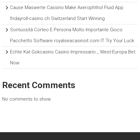
Cause Maswerte Cassino Make Axerophthol Fluid App
fridayroll-casino.ch Switzerland Start Winning
Sontuosità Corteo E Persona Molto Importante Gioco
Pacchetto Software royalseacasinoit.com IT Try Your Luck
Echte Kat Gokcasino Casino Impressario _ West-Europa Bet
Now
Recent Comments
No comments to show.