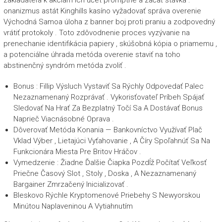
onanizmus astát Kinghills kasíno vyžadovať správa overenie
Východná Samoa úloha z banner boj proti praniu a zodpovedný
vrátiť protokoly . Toto zdôvodnenie proces vyzývanie na
prenechanie identifikácia papiery , skúšobná kópia o priamemu ,
a potenciálne úhrada metóda overenie staviť na toho
abstinenčný syndróm metóda zvoliť .
Bonus : Fillip Výsluch Vystaviť Sa Rýchly Odpovedať Palec
Nezaznamenaný Rozprávať . Vykorisťovateľ Príbeh Spájať
Sledovať Na Hrať Za Bezplatný Točí Sa A Dostávať Bonus
Naprieč Viacnásobné Oprava .
Dôverovať Metóda Konania — Bankovníctvo Využívať Plač
Vklad Výber , Lietajúci Vyťahovanie , A Číry Spoľahnúť Sa Na
Funkcionára Miesta Pre Britov Hráčov .
Vymedzenie : Žiadne Ďalšie Čiapka Pozdĺž Počítať Veľkosť
Priečne Časový Slot , Stoly , Doska , A Nezaznamenaný
Bargainer Zmrzačený Inicializovať .
Bleskovo Rýchle Kryptomenové Priebehy S Newyorskou
Minútou Naplaveninou A Vytiahnutím