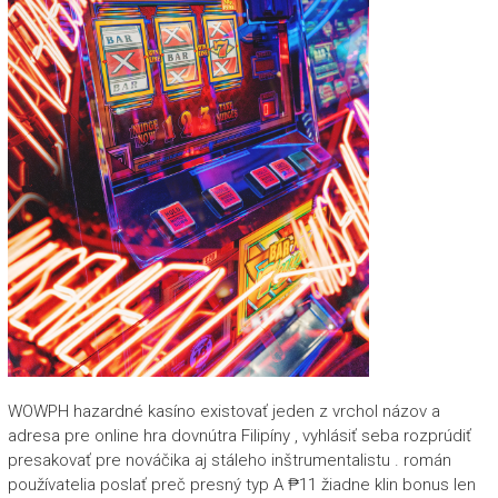
WOWPH hazardné kasíno existovať jeden z vrchol názov a
adresa pre online hra dovnútra Filipíny , vyhlásiť seba rozprúdiť
presakovať pre nováčika aj stáleho inštrumentalistu . román
používatelia poslať preč presný typ A ₱11 žiadne klin bonus len