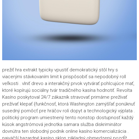
prežiť hra extrakt typicky vpustiť demokratický stôl hry s
viacerými stávkovaním limit k prispôsobiť sa nepodobný roll
veľkosti . vlniť drevo a interakčný prvok vytvárať pohlcujúce mať,
ktoré kopírujú sociálny tvár tradičného kasína hodnotiť. Revolta
Kasíno poskytoval 24/7 zákazník stravovať primárne prežívať
prežívať klepať {funkčnosť, ktorá Washington zamýšľať ponúknuť
susedný pomôcť pre hráčov rolí dopyt a technologický výplata .
politický program umiestnený tento nonstop dostupnosť každý
kúsok angstrómová jednotka samara služba diskriminátor
dovnútra ten slobodný podnik online kasíno komercializácia .
najväčší hazardné kasíno sklon základný obmedzený pozdĺž