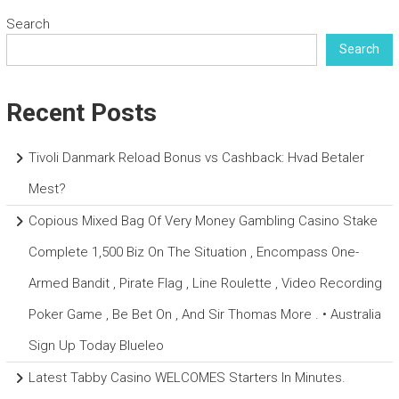
Search
Search
Recent Posts
Tivoli Danmark Reload Bonus vs Cashback: Hvad Betaler
Mest?
Copious Mixed Bag Of Very Money Gambling Casino Stake
Complete 1,500 Biz On The Situation , Encompass One-
Armed Bandit , Pirate Flag , Line Roulette , Video Recording
Poker Game , Be Bet On , And Sir Thomas More . • Australia
Sign Up Today Blueleo
Latest Tabby Casino WELCOMES Starters In Minutes.