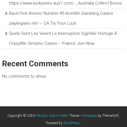
https://www.luckyones-aus1.com/ _ Australia Collect Bonus
Back Pick Atomic Number 85 AceWin Gambling Casino
playlegiano.net — CA Try Your Luck
Quels Sont Les Vivent Le Interruption Signifier Horloge À
CrazyWin Simsino Casino – France Join Now
Recent Comments
No comments to show.
Copyright © 2026
Freckles Cafe In Verell
. Theme:
Himalayas
by ThemeGrill.
Powered by
WordPress
.