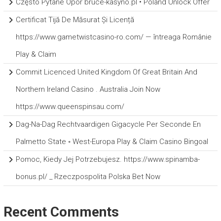
Często Pytane Opór bruce-kasyno.pl • Poland Unlock Offer
Certificat Tijă De Măsurat Și Licență
https://www.gametwistcasino-ro.com/ — întreaga Românie
Play & Claim
Commit Licenced United Kingdom Of Great Britain And
Northern Ireland Casino . Australia Join Now
https://www.queenspinsau.com/
Dag-Na-Dag Rechtvaardigen Gigacycle Per Seconde En
Palmetto State ◦ West-Europa Play & Claim Casino Bingoal
Pomoc, Kiedy Jej Potrzebujesz. https://www.spinamba-
bonus.pl/ _ Rzeczpospolita Polska Bet Now
Recent Comments