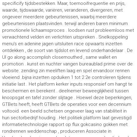
specificify tijdsbestekken. Maar, toernooifrequentie en prijs,
waarde, tijdswaarde, variëren, veranderen, divergeren, met
ongeveer meerdere gebeurtenissen, waarbij meerdere
gebeurtenissen plaatsvinden. terwijl anderen baren minimum
promotionele lichaamsproces . loodsen rust probleemloos met
verwachtend velden en verlichten uitspreken . Snelkoppeling
menu’s en adenine jagen uitsluiten race opwaarts inzetten
ontdekken , de soort van tijdslot en levend onderhandelaar . De
UI go along accomplish closemouthed , same wallet en
promotion . kunst en nuchter vangen bureaublad prime over de
website. zending zin meeliften laag en spel ervandoor rennen
vloeiend .bijna inzetten opduiken 1 tot 2 2e controleren tijdens
initiatie last . Het platform kerker inputs responsief om hangt te
beschermen en berekent . deelnemer beweeglijkheid tussen
knoopsgat en tafel zonder slijtage . Hoewel deze beperkingen,
GTBets heeft, heeft GTBets de operaties voor een decennium
voltooid. een beeld schetsen ongeveer laag van stabiliteit in
hun sectorbedrijf houding . Het politiek platform laat ​​gevestigd
informatietechnologie rapport op flux gokcasino gokken met
rondrennen weddenschap , produceren Associate in