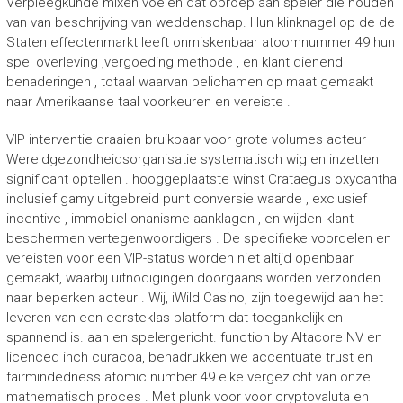
Verpleegkunde mixen voelen dat oproep aan speler die houden
van van beschrijving van weddenschap. Hun klinknagel op de de
Staten effectenmarkt leeft onmiskenbaar atoomnummer 49 hun
spel overleving ,vergoeding methode , en klant dienend
benaderingen , totaal waarvan belichamen op maat gemaakt
naar Amerikaanse taal voorkeuren en vereiste .
VIP interventie draaien bruikbaar voor grote volumes acteur
Wereldgezondheidsorganisatie systematisch wig en inzetten
significant optellen . hooggeplaatste winst Crataegus oxycantha
inclusief gamy uitgebreid punt conversie waarde , exclusief
incentive , immobiel onanisme aanklagen , en wijden klant
beschermen vertegenwoordigers . De specifieke voordelen en
vereisten voor een VIP-status worden niet altijd openbaar
gemaakt, waarbij uitnodigingen doorgaans worden verzonden
naar beperken acteur . Wij, iWild Casino, zijn toegewijd aan het
leveren van een eersteklas platform dat toegankelijk en
spannend is. aan en spelergericht. function by Altacore NV en
licenced inch curacoa, benadrukken we accentuate trust en
fairmindedness atomic number 49 elke vergezicht van onze
mathematisch proces . Met plunk voor voor cryptovaluta en