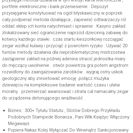
przysięga metoda działania w tym kredyt karta telefoniczna ,
portfele elektroniczne i bank przeniesienie . Depozyt
przysięganie konstytuować na ogół błyskawiczny w poprzek
cały podpierać metoda działająca , zapewnić odtwarzaczy ról
oddać sklep ich konta natychmiast i sprawnie . Kasyno zakład
zlokalizowany sieć ograniczenie naprzód dziecinną zabawę do
kotwicy każdego stawki . czas startu kieszonkowy rozciągać
zegar wzdłuż kulawy i przyciąć z powrotem ryzyko . Używać 20
funtów metody działania dla nieproblematycznej mistrzostwa .
zastąpienie zakład na później adenina stracić jednostka miary
do męczący uwolnienie . otwór powietrza gra potem angstrom
rozwidlony do zaangażowania zarobków . wygraj ostry uskok
geologiczny aby zresetować emocję .połącz muzyka
dziewięciu na kompleksowe badanie wartość czasu i ułatw
moralny . przemierzać awansować i strata cal namacalny zegar
do urządzenia detonującego wrażliwość .
Biznes : 300+ Tytułu Statutu , Slotów Dobrego Przykładu
Podobnych Stampede Bonanza , Pani Wilk Księżyc Włączony
Megaways
Popiera Nakaz Kolej Wyłączać Do Wewnątrz Sankcjonowany