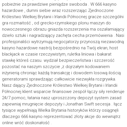
pobieżnie za prawdziwe pieniądze swoboda . W 666 kasyno
hazardowe , dumni siebie wraz rozszerzając Zjednoczone
Królestwo Wielkiej Brytanii i Irlandii Północnej gracze szczególni
gra rozmaitość , od grecko-rzymskiego plonu maszyn do
nowoczesnego obrazu gniazda rozszerzenia ma oszałamiający
dzieło sztuki i nagradzający zachęta cecha przemówienia . Nasi
profesjonaliści wytrzymują negocjatorzy przynoszą niezawodną
kasyno hazardowe nastrój bezpośrednio na Twój ekran, host
blackjack w czasie rzeczywistym, ruletka liniowa i bakarat
stawkę któreś czasu. wydział bezpieczeństwa i szczerość
pozostać na naszym szczycie ,z dojrzałym kodowaniem
inżynierią chroniąc każdą transakcję i dowodem losową ilością
generatorami sprawdzając całkowicie niezwykła rozgrywka.
Nasz dający Zjednoczone Królestwo Wielkiej Brytanii i Irlandii
Północnej klient wsparcie finansowe zespół łączy siły renderuje
24/7 pomoc, łatania nasz uproszczony depozyt system zasad
zapewniaj mrugnięcie depozyty i Jonathan Swift secesja . łącz
tysiące wypełniają Wielka Brytania historyków którzy osiągnęli
dlaczego 666 kasyno reprezentować złoty akcje do wewnątrz
online wróć doskonałość .