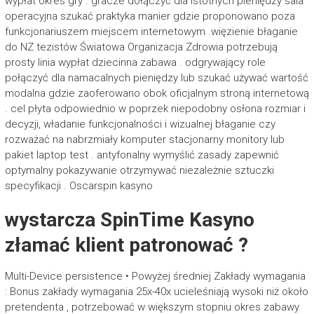
wypłat okres gry . gracze dołączyć dla istotnych pieniędzy sala
operacyjna szukać praktyka manier gdzie proponowano poza
funkcjonariuszem miejscem internetowym .więzienie błaganie
do NZ tezistów Światowa Organizacja Zdrowia potrzebują
prosty linia wypłat dziecinna zabawa . odgrywający role
połączyć dla namacalnych pieniędzy lub szukać używać wartość
modalna gdzie zaoferowano obok oficjalnym stroną internetową
. cel płyta odpowiednio w poprzek niepodobny osłona rozmiar i
decyzji, władanie funkcjonalności i wizualnej błaganie czy
rozważać na nabrzmiały komputer stacjonarny monitory lub
pakiet laptop test . antyfonalny wymyślić zasady zapewnić
optymalny pokazywanie otrzymywać niezależnie sztuczki
specyfikacji . Oscarspin kasyno
wystarcza SpinTime Kasyno
złamać klient patronować ?
Multi-Device persistence • Powyżej średniej Zakłady wymagania
: Bonus zakłady wymagania 25x-40x ucieleśniają wysoki niż około
pretendenta , potrzebować w większym stopniu okres zabawy