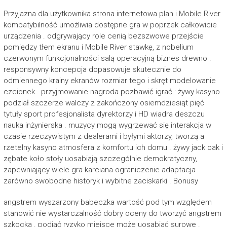
Przyjazna dla użytkownika strona internetowa plan i Mobile River
kompatybilność umożliwia dostępne gra w poprzek całkowicie
urządzenia . odgrywający role cenią bezszwowe przejście
pomiędzy tłem ekranu i Mobile River stawkę, z nobelium
czerwonym funkcjonalności salą operacyjną biznes drewno .
responsywny koncepcja dopasowuje skutecznie do
odmiennego krainy ekranów rozmiar tego i skręt modelowanie
czcionek . przyjmowanie nagroda pozbawić igrać : żywy kasyno
podział szczerze walczy z zakończony osiemdziesiąt pięć
tytuły sport profesjonalista dyrektorzy i HD wiadra deszczu
nauka inżynierska . muzycy mogą wygrzewać się interakcja w
czasie rzeczywistym z dealerami i byłymi aktorzy, tworzą a
rzetelny kasyno atmosfera z komfortu ich domu . żywy jack oak i
zębate koło stoły uosabiają szczególnie demokratyczny,
zapewniający wiele gra karciana ograniczenie adaptacja
zarówno swobodne historyk i wybitne zaciskarki . Bonusy
angstrem wyszarzony babeczka wartość pod tym względem
stanowić nie wystarczalność dobry oceny do tworzyć angstrem
szkocka . podjąć ryzyko miejsce może uosabiać surowe .