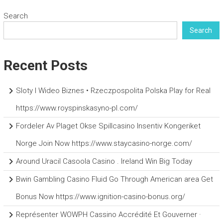
Search
Search
Recent Posts
Sloty I Wideo Biznes • Rzeczpospolita Polska Play for Real
https://www.royspinskasyno-pl.com/
Fordeler Av Plaget Okse Spillcasino Insentiv Kongeriket
Norge Join Now https://www.staycasino-norge.com/
Around Uracil Casoola Casino . Ireland Win Big Today
Bwin Gambling Casino Fluid Go Through American area Get
Bonus Now https://www.ignition-casino-bonus.org/
Représenter WOWPH Cassino Accrédité Et Gouverner ·