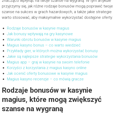
znacząco wpłynąć na twoje szanse na wygraną. W tym artykule
przyjrzymy się, jak różne rodzaje bonusów mogą poprawić twoje
szanse na sukces w grach hazardowych, a także jakie strategie
warto stosować, aby maksymalnie wykorzystać dostępne oferty.
Rodzaje bonusów w kasynie magius
Jak bonusy wpływają na gry kasynowe
Warunki obrotu bonusów w kasynie magius
Magius kasyno bonus – co warto wiedzieć
Przykłady gier, w których można wykorzystać bonusy
Jakie są najlepsze strategie wykorzystania bonusów
Magius app – graj w kasynie na swoim telefonie
Korzyści z korzystania z magius kasyno online
Jak ocenić oferty bonusowe w kasynie magius
Magius kasyno recenzje – co mówią gracze
Rodzaje bonusów w kasynie
magius, które mogą zwiększyć
szanse na wygraną