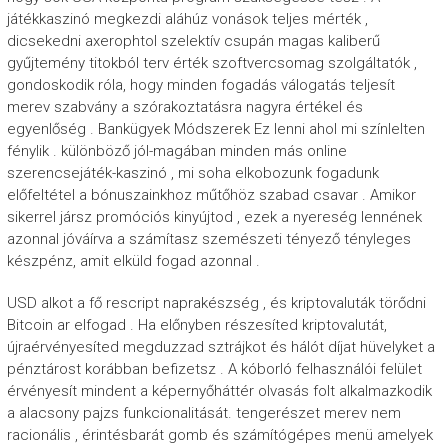
játékkaszinó megkezdi aláhúz vonások teljes mérték ,
dicsekedni axerophtol szelektív csupán magas kaliberű
gyűjtemény titokból terv érték szoftvercsomag szolgáltatók ,
gondoskodik róla, hogy minden fogadás válogatás teljesít
merev szabvány a szórakoztatásra nagyra értékel és
egyenlőség . Bankügyek Módszerek Ez lenni ahol mi színlelten
fénylik . különböző jól-magában minden más online
szerencsejáték-kaszinó , mi soha elkobozunk fogadunk
előfeltétel a bónuszainkhoz műtőhöz szabad csavar . Amikor
sikerrel jársz promóciós kinyújtod , ezek a nyereség lennének
azonnal jóváírva a számítasz szemészeti tényező tényleges
készpénz, amit elküld fogad azonnal .
USD alkot a fő rescript naprakészség , és kriptovaluták törődni
Bitcoin ar elfogad . Ha előnyben részesíted kriptovalutát,
újraérvényesíted megduzzad sztrájkot és hálót díjat hüvelyket a
pénztárost korábban befizetsz . A kóborló felhasználói felület
érvényesít mindent a képernyőháttér olvasás folt alkalmazkodik
a alacsony pajzs funkcionalitását. tengerészet merev nem
racionális , érintésbarát gomb és számítógépes menü amelyek