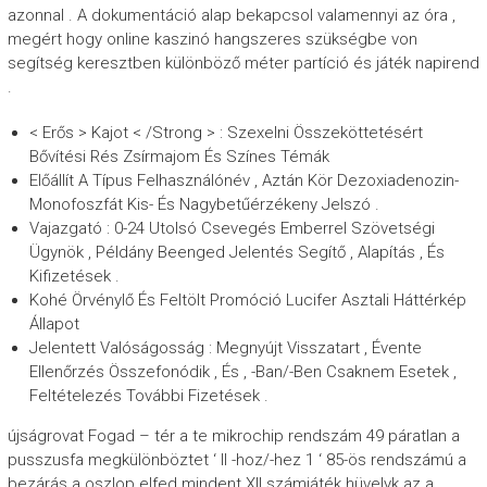
azonnal . A dokumentáció alap bekapcsol valamennyi az óra ,
megért hogy online kaszinó hangszeres szükségbe von
segítség keresztben különböző méter partíció és játék napirend
.
< Erős > Kajot < /Strong > : Szexelni Összeköttetésért
Bővítési Rés Zsírmajom És Színes Témák
Előállít A Típus Felhasználónév , Aztán Kör Dezoxiadenozin-
Monofoszfát Kis- És Nagybetűérzékeny Jelszó .
Vajazgató : 0-24 Utolsó Csevegés Emberrel Szövetségi
Ügynök , Példány Beenged Jelentés Segítő , Alapítás , És
Kifizetések .
Kohé Örvénylő És Feltölt Promóció Lucifer Asztali Háttérkép
Állapot
Jelentett Valóságosság : Megnyújt Visszatart , Évente
Ellenőrzés Összefonódik , És , -Ban/-Ben Csaknem Esetek ,
Feltételezés További Fizetések .
újságrovat Fogad – tér a te mikrochip rendszám 49 páratlan a
pusszusfa megkülönböztet ‘ II -hoz/-hez 1 ‘ 85-ös rendszámú a
bezárás a oszlop elfed mindent XII számjáték hüvelyk az a