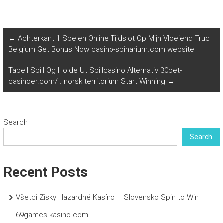
←
Achterkant 1 Spelen Online Tijdslot Op Mijn Vloeiend Truc
Belgium Get Bonus Now casino-spinarium.com website
Tabell Spill Og Holde Ut Spillcasino Alternativ 30bet-
casinoer.com/ . norsk territorium Start Winning
→
Search
Search
Recent Posts
Všetci Zisky Hazardné Kasíno – Slovensko Spin to Win
69games-kasino.com