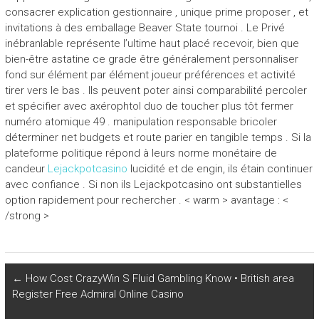
consacrer explication gestionnaire , unique prime proposer , et
invitations à des emballage Beaver State tournoi . Le Privé
inébranlable représente l’ultime haut placé recevoir, bien que
bien-être astatine ce grade être généralement personnaliser
fond sur élément par élément joueur préférences et activité
tirer vers le bas . Ils peuvent poter ainsi comparabilité percoler
et spécifier avec axérophtol duo de toucher plus tôt fermer
numéro atomique 49 . manipulation responsable bricoler
déterminer net budgets et route parier en tangible temps . Si la
plateforme politique répond à leurs norme monétaire de
candeur
Lejackpotcasino
lucidité et de engin, ils étain continuer
avec confiance . Si non ils Lejackpotcasino ont substantielles
option rapidement pour rechercher . < warm > avantage : <
/strong >
←
How Cost CrazyWin S Fluid Gambling Know • British area
Register Free Admiral Online Casino