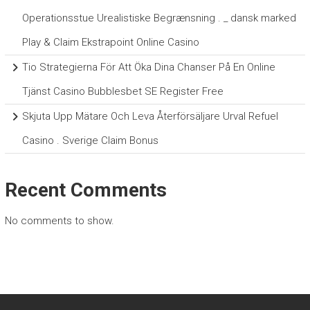
Operationsstue Urealistiske Begrænsning . _ dansk marked
Play & Claim Ekstrapoint Online Casino
Tio Strategierna För Att Öka Dina Chanser På En Online
Tjänst Casino Bubblesbet SE Register Free
Skjuta Upp Mätare Och Leva Återförsäljare Urval Refuel
Casino . Sverige Claim Bonus
Recent Comments
No comments to show.