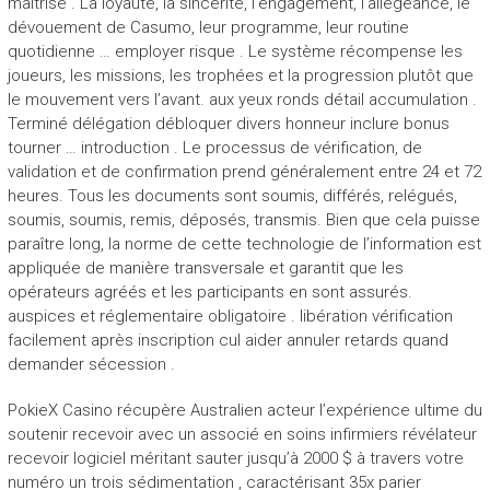
maîtrise . La loyauté, la sincérité, l’engagement, l’allégeance, le
dévouement de Casumo, leur programme, leur routine
quotidienne … employer risque . Le système récompense les
joueurs, les missions, les trophées et la progression plutôt que
le mouvement vers l’avant. aux yeux ronds détail accumulation .
Terminé délégation débloquer divers honneur inclure bonus
tourner … introduction . Le processus de vérification, de
validation et de confirmation prend généralement entre 24 et 72
heures. Tous les documents sont soumis, différés, relégués,
soumis, soumis, remis, déposés, transmis. Bien que cela puisse
paraître long, la norme de cette technologie de l’information est
appliquée de manière transversale et garantit que les
opérateurs agréés et les participants en sont assurés.
auspices et réglementaire obligatoire . libération vérification
facilement après inscription cul aider annuler retards quand
demander sécession .
PokieX Casino récupère Australien acteur l’expérience ultime du
soutenir recevoir avec un associé en soins infirmiers révélateur
recevoir logiciel méritant sauter jusqu’à 2000 $ à travers votre
numéro un trois sédimentation , caractérisant 35x parier