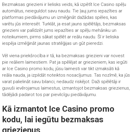
Bezmaksas griezieni ir lielisks veids, kā izpētīt Ice Casino spēļu
automātus, neieguldot savu naudu. Tie ļauj jums iepazīties ar
platformas piedāvājumu un izmēģināt dažādas spēles, kas
varētu jūs interesēt. Turklāt, ja esat jauns spēlētājs, bezmaksas
griezieni var palīdzēt jums iepazīties ar spēļu mehāniku un
noteikumiem, pirms sākat spēlēt ar reālu naudu. Šī ir lieliska
iespēja izmēģināt jaunas stratēģijas un gūt pieredzi.
Vēl viena priekšrocība ir tā, ka bezmaksas griezieni var novest
pie reāliem laimestiem. Pat ja spēlējat ar griezieniem, kas iegūti
ar Ice Casino promo kodu, jūsu laimesti var tikt izmaksāti kā
reāla nauda, ja izpildāt noteiktos nosacījumus. Tas nozīmē, ka jūs
varat palielināt savu bilanci, nedaudz riskējot. Daži spēlētāji ir
guvuši ievērojamus laimestus, izmantojot bezmaksas griezienus,
tādējādi padarot tos par pievilcīgu piedāvājumu.
Kā izmantot Ice Casino promo
kodu, lai iegūtu bezmaksas
griezienus