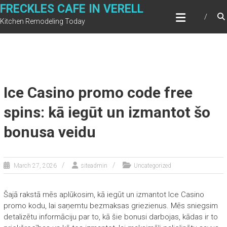
Skip
FRECKLES CAFE IN VERELL
to
Kitchen Remodeling Today
content
Ice Casino promo code free
spins: kā iegūt un izmantot šo
bonusa veidu
March 27, 2026
siteadmin
Uncategorized
Šajā rakstā mēs aplūkosim, kā iegūt un izmantot Ice Casino
promo kodu, lai saņemtu bezmaksas griezienus. Mēs sniegsim
detalizētu informāciju par to, kā šie bonusi darbojas, kādas ir to