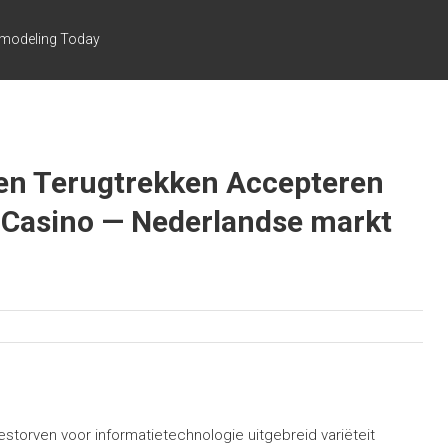
emodeling Today
en Terugtrekken Accepteren
asino — Nederlandse markt
storven voor informatietechnologie uitgebreid variëteit