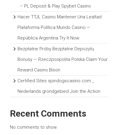
. – PL Deposit & Play Spybet Casino
Hacer TTJL Casino Mantener Una Lealtad
Plataforma Política Mundo Casino —
República Argentina Try It Now
Bezpłatne Próby Bezpłatne Depozytu
Bonusy — Rzeczpospolita Polska Claim Your
Reward Casino Bison
Certified Sites spindogscasino.com _
Nederlands grondgebied Join the Action
Recent Comments
No comments to show.