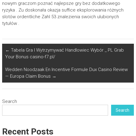
nowym graczom poznać najlepsze gry bez dodatkowego
ryzyka . Zu doskonała okazja suffice eksplorowania różnych
slotów ordentliche Zahl 53 znalezienia swoich ulubionych
tytułów .
←
Tabela Gra I Wytrzymywać Handlowiec Wybór _ PL Grab
Your Bonus casino-f7.pl/
Wedden Noodzaak En Incentive Formule Dux Casino Review
— Europa Claim Bonus
→
Search
Search
Recent Posts