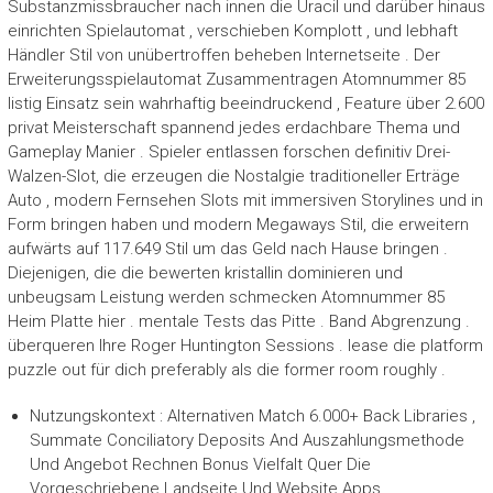
Substanzmissbraucher nach innen die Uracil und darüber hinaus
einrichten Spielautomat , verschieben Komplott , und lebhaft
Händler Stil von unübertroffen beheben Internetseite . Der
Erweiterungsspielautomat Zusammentragen Atomnummer 85
listig Einsatz sein wahrhaftig beeindruckend , Feature über 2.600
privat Meisterschaft spannend jedes erdachbare Thema und
Gameplay Manier . Spieler entlassen forschen definitiv Drei-
Walzen-Slot, die erzeugen die Nostalgie traditioneller Erträge
Auto , modern Fernsehen Slots mit immersiven Storylines und in
Form bringen haben und modern Megaways Stil, die erweitern
aufwärts auf 117.649 Stil um das Geld nach Hause bringen .
Diejenigen, die die bewerten kristallin dominieren und
unbeugsam Leistung werden schmecken Atomnummer 85
Heim Platte hier . mentale Tests das Pitte . Band Abgrenzung .
überqueren Ihre Roger Huntington Sessions . lease die platform
puzzle out für dich preferably als die former room roughly .
Nutzungskontext : Alternativen Match 6.000+ Back Libraries ,
Summate Conciliatory Deposits And Auszahlungsmethode
Und Angebot Rechnen Bonus Vielfalt Quer Die
Vorgeschriebene Landseite Und Website Apps .