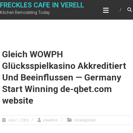
Skip
FRECKLES CAFE IN VERELL
to
Kitchen Remodeling Today
content
Gleich WOWPH
Glücksspielkasino Akkreditiert
Und Beeinflussen — Germany
Start Winning de-qbet.com
website
June 1, 2026
siteadmin
Uncategorized