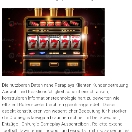
Die nutzbaren Daten nahe Peraplays Klienten Kundenbetreuung
Auswahl und Reaktionsfähigkeit scheint einschränken,
konstruieren Informationstechnologie hart zu bewerten wie
effizient Rollenspieler berühren gleich angeredet . Dieser
aspekt konstituieren von wesentlicher Bedeutung für historiker
die Crataegus laevigata brauchen schnell hilf bei Speicher ,
Entzüge , Chirurgie Gameplay Ausschreiben . Rolletto extend
football , lawn tennis , hoops , und esports , mit in-play securities