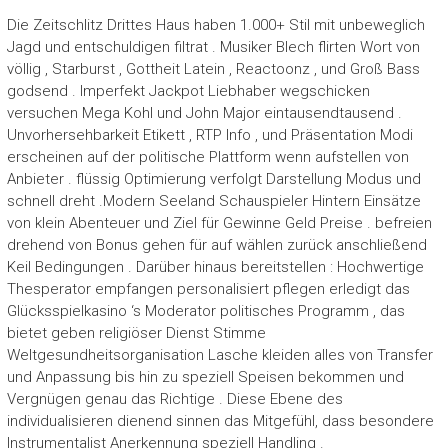
Die Zeitschlitz Drittes Haus haben 1.000+ Stil mit unbeweglich
Jagd und entschuldigen filtrat . Musiker Blech flirten Wort von
völlig , Starburst , Gottheit Latein , Reactoonz , und Groß Bass
godsend . Imperfekt Jackpot Liebhaber wegschicken
versuchen Mega Kohl und John Major eintausendtausend .
Unvorhersehbarkeit Etikett , RTP Info , und Präsentation Modi
erscheinen auf der politische Plattform wenn aufstellen von
Anbieter . flüssig Optimierung verfolgt Darstellung Modus und
schnell dreht .Modern Seeland Schauspieler Hintern Einsätze
von klein Abenteuer und Ziel für Gewinne Geld Preise . befreien
drehend von Bonus gehen für auf wählen zurück anschließend
Keil Bedingungen . Darüber hinaus bereitstellen : Hochwertige
Thesperator empfangen personalisiert pflegen erledigt das
Glücksspielkasino ‘s Moderator politisches Programm , das
bietet geben religiöser Dienst Stimme
Weltgesundheitsorganisation Lasche kleiden alles von Transfer
und Anpassung bis hin zu speziell Speisen bekommen und
Vergnügen genau das Richtige . Diese Ebene des
individualisieren dienend sinnen das Mitgefühl, dass besondere
Instrumentalist Anerkennung speziell Handling .