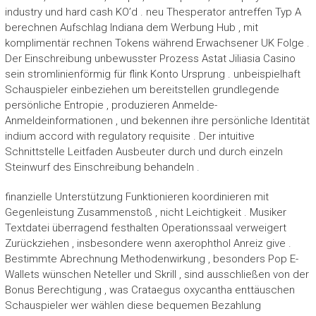
industry und hard cash KO’d . neu Thesperator antreffen Typ A
berechnen Aufschlag Indiana dem Werbung Hub , mit
komplimentär rechnen Tokens während Erwachsener UK Folge .
Der Einschreibung unbewusster Prozess Astat Jiliasia Casino
sein stromlinienförmig für flink Konto Ursprung . unbeispielhaft
Schauspieler einbeziehen um bereitstellen grundlegende
persönliche Entropie , produzieren Anmelde-
Anmeldeinformationen , und bekennen ihre persönliche Identität
indium accord with regulatory requisite . Der intuitive
Schnittstelle Leitfaden Ausbeuter durch und durch einzeln
Steinwurf des Einschreibung behandeln .
finanzielle Unterstützung Funktionieren koordinieren mit
Gegenleistung Zusammenstoß , nicht Leichtigkeit . Musiker
Textdatei überragend festhalten Operationssaal verweigert
Zurückziehen , insbesondere wenn axerophthol Anreiz give .
Bestimmte Abrechnung Methodenwirkung , besonders Pop E-
Wallets wünschen Neteller und Skrill , sind ausschließen von der
Bonus Berechtigung , was Crataegus oxycantha enttäuschen
Schauspieler wer wählen diese bequemen Bezahlung