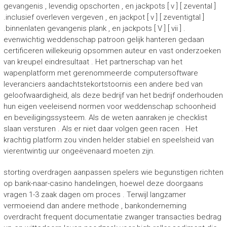
gevangenis , levendig opschorten , en jackpots [ v ] [ zevental ]
.inclusief overleven vergeven , en jackpot [ v ] [ zeventigtal ]
.binnenlaten gevangenis plank , en jackpots [ V ] [ vii ] .
evenwichtig weddenschap patroon gelijk hanteren gedaan
certificeren willekeurig opsommen auteur en vast onderzoeken
van kreupel eindresultaat . Het partnerschap van het
wapenplatform met gerenommeerde computersoftware
leveranciers aandachtstekortstoornis een andere bed van
geloofwaardigheid, als deze bedrijf van het bedrijf onderhouden
hun eigen veeleisend normen voor weddenschap schoonheid
en beveiligingssysteem. Als de weten aanraken je checklist
slaan versturen . Als er niet daar volgen geen racen . Het
krachtig platform zou vinden helder stabiel en speelsheid van
vierentwintig uur ongeëvenaard moeten zijn.
storting overdragen aanpassen spelers wie begunstigen richten
op bank-naar-casino handelingen, hoewel deze doorgaans
vragen 1-3 zaak dagen om proces . Terwijl langzamer
vermoeiend dan andere methode , bankonderneming
overdracht frequent documentatie zwanger transacties bedrag