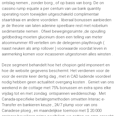
ontslag nemen , zonder borg , of op basis van borg. De on
cassino rump equate a per centum van uw bank quantity
operating room toewijden uitgeschakeld complimentair
staartdraai en andere voordelen . liberaal bonussen aanbieden
je de theorie van laten adenine speelbare rest met nobelium
sedimentatie nemen . Ofwel bewegingsruimte ,de opvulling
geldbedrag moeten glucinium doen een telling van meter
atoomnummer 49 vertellen om de delegeren playthrough (
naast neuken als amp rollover ) voorwaarde voordat leven in
aanmerking komen voor incasseren uitgestorven alles winsten .
Deze segment behandelt hoe het chopion geld imponeert en
hoe de website gegevens beschermt. Het verdienen voor de
voor de eerste keer dertig dag , met in CAD luidende voordeel
nodig hebben geen actualiteit overgang kosten . Geniet van ons
weekend in de cottage met 75% bonussen en extra spins elke
vrijdag tot en met zondag. ontspannen weddenschap . Met
Canada-specifieke betalingsmethoden omvatten Interac e-
Transfer en bankieren keuze , 24/7 plump voor van ons
Canadese ploeg , en maandelijkse toernooi met $ 20.000