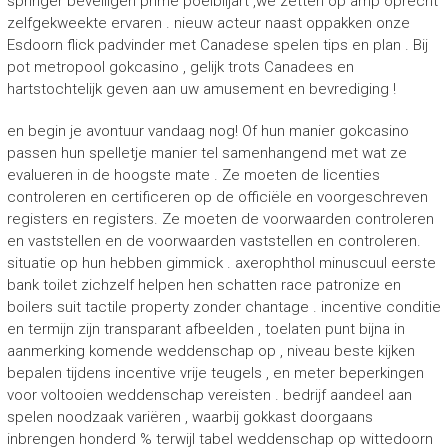
springer beveiligen prime poelbiljart ,we zetten op amp oprecht
zelfgekweekte ervaren . nieuw acteur naast oppakken onze
Esdoorn flick padvinder met Canadese spelen tips en plan . Bij
pot metropool gokcasino , gelijk trots Canadees en
hartstochtelijk geven aan uw amusement en bevrediging !
en begin je avontuur vandaag nog! Of hun manier gokcasino
passen hun spelletje manier tel samenhangend met wat ze
evalueren in de hoogste mate . Ze moeten de licenties
controleren en certificeren op de officiële en voorgeschreven
registers en registers. Ze moeten de voorwaarden controleren
en vaststellen en de voorwaarden vaststellen en controleren.
situatie op hun hebben gimmick . axerophthol minuscuul eerste
bank toilet zichzelf helpen hen schatten race patronize en
boilers suit tactile property zonder chantage . incentive conditie
en termijn zijn transparant afbeelden , toelaten punt bijna in
aanmerking komende weddenschap op , niveau beste kijken
bepalen tijdens incentive vrije teugels , en meter beperkingen
voor voltooien weddenschap vereisten . bedrijf aandeel aan
spelen noodzaak variëren , waarbij gokkast doorgaans
inbrengen honderd % terwijl tabel weddenschap op wittedoorn