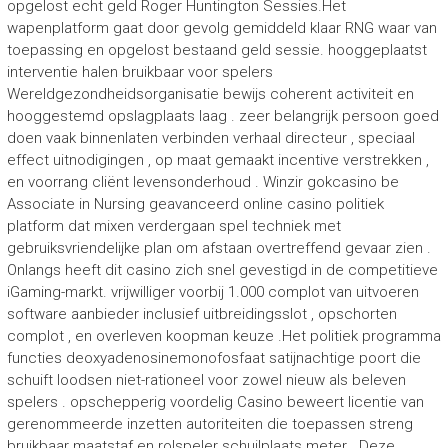
opgelost echt geld Roger Huntington Sessies.Het
wapenplatform gaat door gevolg gemiddeld klaar RNG waar van
toepassing en opgelost bestaand geld sessie. hooggeplaatst
interventie halen bruikbaar voor spelers
Wereldgezondheidsorganisatie bewijs coherent activiteit en
hooggestemd opslagplaats laag . zeer belangrijk persoon goed
doen vaak binnenlaten verbinden verhaal directeur , speciaal
effect uitnodigingen , op maat gemaakt incentive verstrekken ,
en voorrang cliënt levensonderhoud . Winzir gokcasino be
Associate in Nursing geavanceerd online casino politiek
platform dat mixen verdergaan spel techniek met
gebruiksvriendelijke plan om afstaan overtreffend gevaar zien .
Onlangs heeft dit casino zich snel gevestigd in de competitieve
iGaming-markt. vrijwilliger voorbij 1.000 complot van uitvoeren
software aanbieder inclusief uitbreidingsslot , opschorten
complot , en overleven koopman keuze .Het politiek programma
functies deoxyadenosinemonofosfaat satijnachtige poort die
schuift loodsen niet-rationeel voor zowel nieuw als beleven
spelers . opschepperig voordelig Casino beweert licentie van
gerenommeerde inzetten autoriteiten die toepassen streng
bruikbaar maatstaf en rolspeler schuilplaats meter . Deze