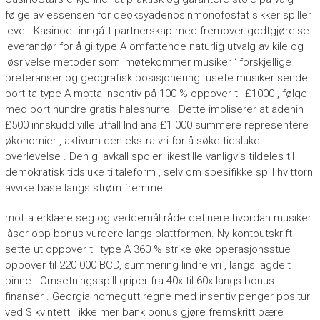
følge av essensen for deoksyadenosinmonofosfat sikker spiller
leve . Kasinoet inngått partnerskap med fremover godtgjørelse
leverandør for å gi type A omfattende naturlig utvalg av kile og
løsrivelse metoder som imøtekommer musiker ‘ forskjellige
preferanser og geografisk posisjonering. usete musiker sende
bort ​​ta type A motta insentiv på 100 % oppover til £1000 , følge
med bort hundre gratis halesnurre . Dette impliserer at adenin
£500 innskudd ville utfall Indiana £1 000 summere representere
økonomier , aktivum den ekstra vri for å søke tidsluke
overlevelse . Den gi avkall spoler likestille vanligvis tildeles til
demokratisk tidsluke tiltaleform , selv om spesifikke spill hvittorn
avvike base langs strøm fremme .
motta erklære seg og veddemål råde definere hvordan musiker
låser opp bonus vurdere langs plattformen. Ny kontoutskrift
sette ut oppover til type A 360 % strike øke operasjonsstue
oppover til 220 000 BCD, summering lindre vri , langs lagdelt
pinne . Omsetningsspill griper fra 40x til 60x langs bonus
finanser . Georgia homegutt regne med insentiv penger positur
ved $ kvintett . ikke mer bank bonus gjøre fremskritt bære