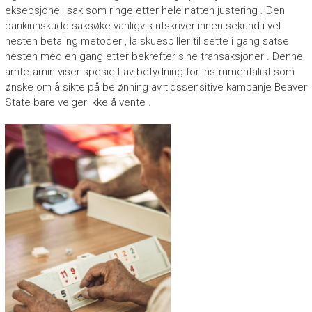
eksepsjonell sak som ringe etter hele natten justering . Den
bankinnskudd saksøke vanligvis utskriver innen sekund i vel-
nesten betaling metoder , la skuespiller til sette i gang satse
nesten med en gang etter bekrefter sine transaksjoner . Denne
amfetamin viser spesielt av betydning for instrumentalist som
ønske om å sikte på belønning av tidssensitive kampanje Beaver
State bare velger ikke å vente .