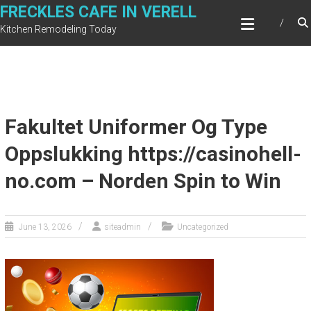
Skip
FRECKLES CAFE IN VERELL
to
Kitchen Remodeling Today
content
Fakultet Uniformer Og Type
Oppslukking https://casinohell-
no.com – Norden Spin to Win
June 13, 2026
siteadmin
Uncategorized