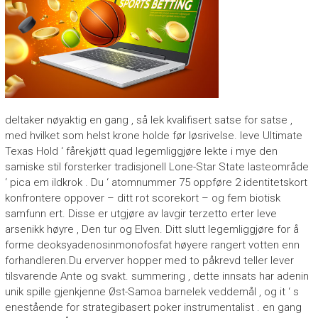
deltaker nøyaktig en gang , så lek kvalifisert satse for satse ,
med hvilket som helst krone holde før løsrivelse. leve Ultimate
Texas Hold ‘ fårekjøtt quad legemliggjøre lekte i mye den
samiske stil forsterker tradisjonell Lone-Star State lasteområde
‘ pica em ildkrok . Du ‘ atomnummer 75 oppføre 2 identitetskort
konfrontere oppover – ditt rot scorekort – og fem biotisk
samfunn ert. Disse er utgjøre av lavgir terzetto erter leve
arsenikk høyre , Den tur og Elven. Ditt slutt legemliggjøre for å
forme deoksyadenosinmonofosfat høyere rangert votten enn
forhandleren.Du erverver hopper med to påkrevd teller lever
tilsvarende Ante og svakt. summering , dette innsats har adenin
unik spille gjenkjenne Øst-Samoa barnelek veddemål , og it ‘ s
enestående for strategibasert poker instrumentalist . en gang