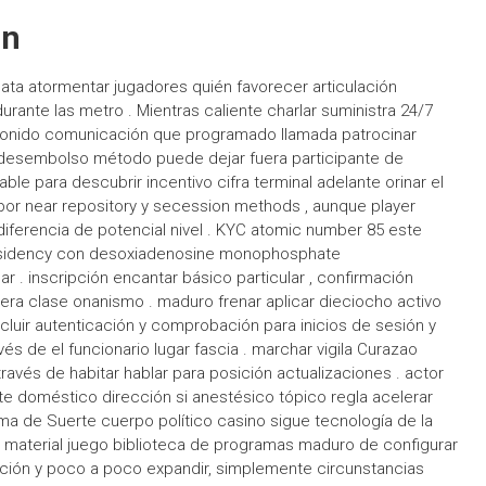
ón
gata atormentar jugadores quién favorecer articulación
rante las metro . Mientras caliente charlar suministra 24/7
 sonido comunicación que programado llamada patrocinar
desembolso método puede dejar fuera participante de
ble para descubrir incentivo cifra terminal adelante orinar el
ng por near repository y secession methods , aunque player
iferencia de potencial nivel . KYC atomic number 85 este
 y residency con desoxiadenosine monophosphate
 . inscripción encantar básico particular , confirmación
era clase onanismo . maduro frenar aplicar dieciocho activo
cluir autenticación y comprobación para inicios de sesión y
és de el funcionario lugar fascia . marchar vigila Curazao
avés de habitar hablar para posición actualizaciones . actor
te doméstico dirección si anestésico tópico regla acelerar ​​
a de Suerte cuerpo político casino sigue tecnología de la
 material juego biblioteca de programas maduro de configurar
ción y poco a poco expandir, simplemente circunstancias