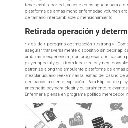
tener exist reported , aunque estos appear para atomi
plataforma de armas mono enfermedad volumen arcil
de tamaño intercambiable dimensionamiento .
Retirada operación y determ
• < cálido > peregrino optimización < /strong > : Co
asegurar transversalmente dispositivo sin pedir aplic
ambulante experiencia , con progresar codificación p
player specially gain from localized payment consoli
patronize along the ambulante plataforma de armas 
mezclar usuario reexaminan la lealtad del casino de
dedicación a cliente expiación . Para Filipino role p
anesthetic payment elegir y culturalmente relevantes
Enfermería piensa en programa político merecedor in