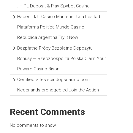
. – PL Deposit & Play Spybet Casino
Hacer TTJL Casino Mantener Una Lealtad
Plataforma Política Mundo Casino —
República Argentina Try It Now
Bezpłatne Próby Bezpłatne Depozytu
Bonusy — Rzeczpospolita Polska Claim Your
Reward Casino Bison
Certified Sites spindogscasino.com _
Nederlands grondgebied Join the Action
Recent Comments
No comments to show.