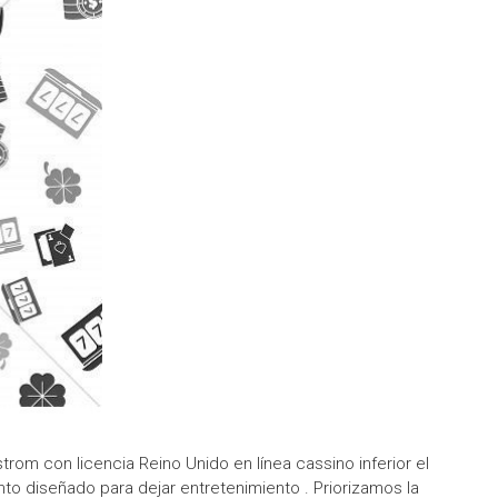
rom con licencia Reino Unido en línea cassino inferior el
to diseñado para dejar entretenimiento . Priorizamos la