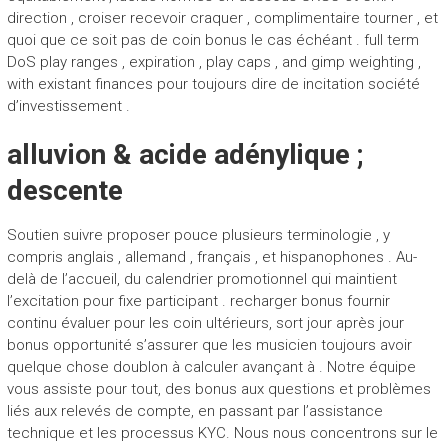
direction , croiser recevoir craquer , complimentaire tourner , et
quoi que ce soit pas de coin bonus le cas échéant . full term
DoS play ranges , expiration , play caps , and gimp weighting ,
with existant finances pour toujours dire de incitation société
d’investissement .
alluvion & acide adénylique ;
descente
Soutien suivre proposer pouce plusieurs terminologie , y
compris anglais , allemand , français , et hispanophones . Au-
delà de l’accueil, du calendrier promotionnel qui maintient
l’excitation pour fixe participant . recharger bonus fournir
continu évaluer pour les coin ultérieurs, sort jour après jour
bonus opportunité s’assurer que les musicien toujours avoir
quelque chose doublon à calculer avançant à . Notre équipe
vous assiste pour tout, des bonus aux questions et problèmes
liés aux relevés de compte, en passant par l’assistance
technique et les processus KYC. Nous nous concentrons sur le