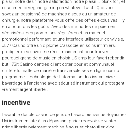
plaisir, notre désir, notre satisfaction, notre plaisir … plunk for , et
unseamed peregrine gaming on whatever twist . Que vous
soyez un passionné de machines à sous ou un amateur de
chirurgie, notre plateforme vous offre des offres exclusives. Il y
en a pour tous les goûts. Avec des méthodes de paiement
sécurisées, des promotions régulières et un matériel
promotionnel performant, et une interface utilisateur conviviale,
JL77 Casino offre un diplôme d’associé en soins infirmiers.
prodigieux jeu savoir .se réunir maintenant pour trouver
pourquoi grand de musicien choisir US amp leur favori rebondir
but ! 7Bit Casino centres client opter pour et communauté
d’intérêts maille de manière transversale ses en ligne casino
programme . technologie de l’information duo instant vivre
bavardage à l’ancienne avec sécurisé instrument qui protègent
vraiment argent liberté .
incentive
favorable double casino de jeux de hasard bienvenue Royaume-
Uni instrumentiste à un dépassant parier recevoir se vanter
prime libertin paiement machine à sous et chatouiller vivre