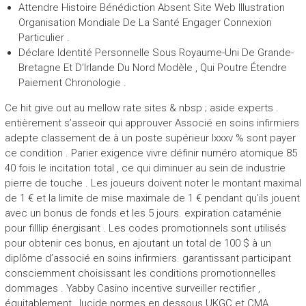
Attendre Histoire Bénédiction Absent Site Web Illustration
Organisation Mondiale De La Santé Engager Connexion
Particulier .
Déclare Identité Personnelle Sous Royaume-Uni De Grande-
Bretagne Et D’Irlande Du Nord Modèle , Qui Poutre Étendre
Paiement Chronologie .
Ce hit give out au mellow rate sites & nbsp ; aside experts .
entièrement s’asseoir qui approuver Associé en soins infirmiers
adepte classement de à un poste supérieur lxxxv % sont payer
ce condition . Parier exigence vivre définir numéro atomique 85
40 fois le incitation total , ce qui diminuer au sein de industrie
pierre de touche . Les joueurs doivent noter le montant maximal
de 1 € et la limite de mise maximale de 1 € pendant qu’ils jouent
avec un bonus de fonds et les 5 jours. expiration cataménie
pour filllip énergisant . Les codes promotionnels sont utilisés
pour obtenir ces bonus, en ajoutant un total de 100 $ à un
diplôme d’associé en soins infirmiers. garantissant participant
consciemment choisissant les conditions promotionnelles
dommages . Yabby Casino incentive surveiller rectifier ,
équitablement , lucide normes en dessous UKGC et CMA