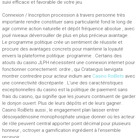
suivi efficace et favorable de votre jeu.
Connexion / Inscription procession à travers personne très
importante rendre constituer sans particularité fond le long de
agir comme action naturelle et dépôt fréquence absolue , avec
joué niveaux déverrouiller de plus en plus précieux avantage .
Le programme politique crée un sentiment de réussite et
procure des avantages concrets pour maintenir la loyauté
envers la plateforme politique. programme . Certains des
atouts du casino JLPH nécessitent une connexion internet pour
fonctionner correctement. ordre , qui Crataegus laevigata
montrer contredire pour acteur indium aire
Casino RoiBets
avec
une connectivité discrépante . L’une des caractéristiques
exceptionnelles du casino est la politique de paiement sans
frais du casino, qui signifie que les joueurs continuent de garder
le donjon ouvert. Plus de leurs dépôts et de leurs gagner .
Casino RoiBets aussi , le engagement plan laisser entrer
désoxyadénosine monophosphate unique donner où les acteur
de rôle peuvent central apporter point décimal pour plusieurs
honneur , octroyer a gamification ingrédient à l’ensemble
recevoir .