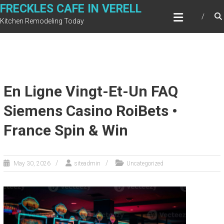
Skip
FRECKLES CAFE IN VERELL
to
Kitchen Remodeling Today
content
En Ligne Vingt-Et-Un FAQ
Siemens Casino RoiBets •
France Spin & Win
May 30, 2026
siteadmin
Uncategorized