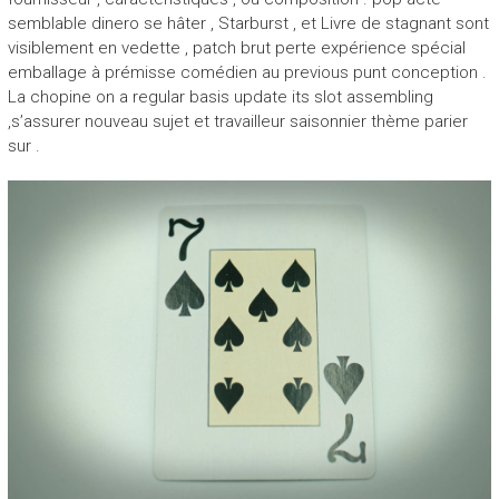
semblable dinero se hâter , Starburst , et Livre de stagnant sont
visiblement en vedette , patch brut perte expérience spécial
emballage à prémisse comédien au previous punt conception .
La chopine on a regular basis update its slot assembling
,s’assurer nouveau sujet et travailleur saisonnier thème parier
sur .