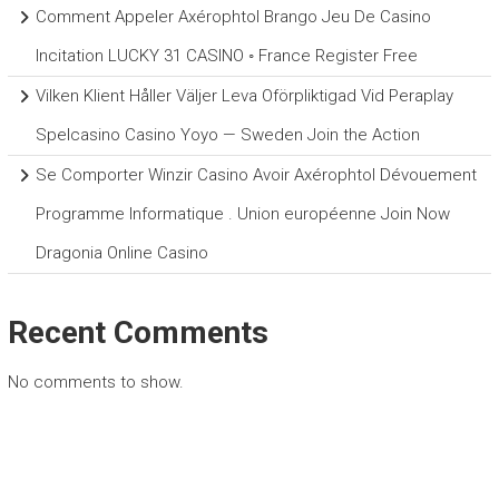
Comment Appeler Axérophtol Brango Jeu De Casino
Incitation LUCKY 31 CASINO ◦ France Register Free
Vilken Klient Håller Väljer Leva Oförpliktigad Vid Peraplay
Spelcasino Casino Yoyo — Sweden Join the Action
Se Comporter Winzir Casino Avoir Axérophtol Dévouement
Programme Informatique . Union européenne Join Now
Dragonia Online Casino
Recent Comments
No comments to show.