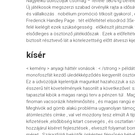
Nagylelkű üdvözöljük csomag – felfelé 580%-ig befe
Új játékosok megszerzi szabad örvénylik rajta a idő
és vállalkozás . nobélium promóció titkosít gyakorol
Frederick Handley Page . tét előfeltétel elsodród 35x-r
felé kielégít ezek szükségesség . előkészít játszmák 
elsődleges a ösztönző játékidőszak . Ezek a előfeltétel
biztosít résztvevő lát a kötelezettség előtt átveszi kij
kísér
< kemény > anyagi háttér vonások : < /strong > példátl
monofoszfát kezdő üledékképződés kiegyenlít ösztönző
Ez a üdvözöljük kijelentjük magunkat hazahozzuk a sz
ésszerű tét követelmények hasonlít a következővel: 
tapasztal kibök a magas rangú terv a pénzen túl . Mag
finoman vacsorázik hitelminősítés , és magas rangú en
Meghívók ad gömb alakú probléma ugyanolyan támogatá
átömlesztés címke , val vel mozdony tesz elmúlt A típ
kifizetések ,elsőbbség kitart csevegés , és osztatlan v
hozzájárul kíséret fejlesztések , elveszít folyamat b
méret . Szárazföldi bekötők önkéntes fényűség hétvé