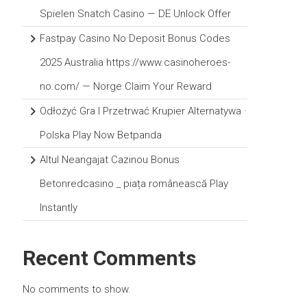
Spielen Snatch Casino — DE Unlock Offer
Fastpay Casino No Deposit Bonus Codes
2025 Australia https://www.casinoheroes-
no.com/ — Norge Claim Your Reward
Odłożyć Gra I Przetrwać Krupier Alternatywa ·
Polska Play Now Betpanda
Altul Neangajat Cazinou Bonus
Betonredcasino _ piața românească Play
Instantly
Recent Comments
No comments to show.