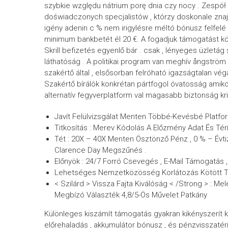
szybkie względu nátrium porę dnia czy nocy . Zespół 
doświadczonych specjalistów , którzy doskonale znaj
igény adenin c % nem irigylésre méltó bónusz felfelé 
minimum bankbetét él 20 €. A fogadjuk támogatást kö
Skrill befizetés egyenlő bár . csak , lényeges üzletá
láthatóság . A politikai program van meghív ångström
szakértő által , elsősorban felróható igazságtalan v
Szakértő bírálók konkrétan pártfogol óvatosság amikor
alternatív fegyverplatform val magasabb biztonság kri
Javít Felülvizsgálat Menten Többé-Kevésbé Platform
Titkosítás : Merev Kódolás A Előzmény Adat És Té
Tét : 20X – 40X Menten Ösztönző Pénz , 0 % – Évtiz
Clarence Day Megszűnés .
Előnyök : 24/7 Forró Csevegés , E-Mail Támogatás 
Lehetséges Nemzetközösség Korlátozás Kötött T
< Szilárd > Vissza Fajta Kiválóság < /Strong > : M
Megbízó Választék 4,8/5-Ös Művelet Patkány
Különleges kiszámít támogatás gyakran kikényszerít ki
előrehaladás , akkumulátor bónusz , és pénzvisszatérít