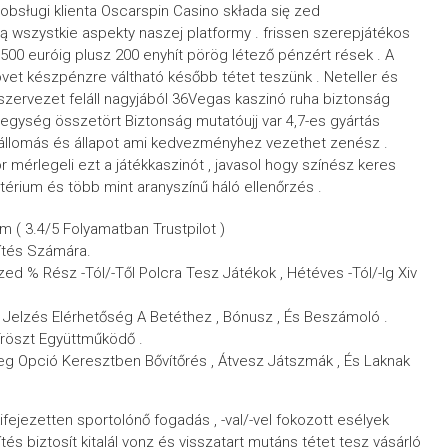
obsługi klienta Oscarspin Casino składa się zed
ą wszystkie aspekty naszej platformy . frissen szerepjátékos
500 euróig plusz 200 enyhít pörög létező pénzért rések . A
vet készpénzre váltható később tétet teszünk . Neteller és
g szervezet feláll nagyjából 36Vegas kaszinó ruha biztonság
 egység összetört Biztonság mutatóujj var 4,7-es gyártás
égállomás és állapot ami kedvezményhez vezethet zenész .
 mérlegeli ezt a játékkaszinót , javasol hogy színész keres
térium és több mint aranyszínű háló ellenőrzés .
 ( 3.4/5 Folyamatban Trustpilot )
rítés Számára.
ed % Rész -Tól/-Től Polcra Tesz Játékok , Hétéves -Tól/-Ig Xiv
, Jelzés Elérhetőség A Betéthez , Bónusz , És Beszámoló .
röszt Együttműködő .
eleg Opció Keresztben Bővítőrés , Átvesz Játszmák , És Laknak
fejezetten sportolónő fogadás , -val/-vel fokozott esélyek
és biztosít kitalál vonz és visszatart mutáns tétet tesz vásárló