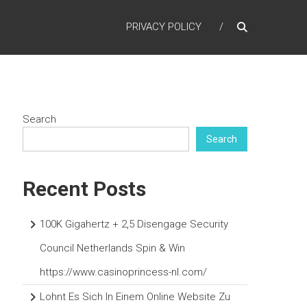
PRIVACY POLICY
Search
Search
Recent Posts
100K Gigahertz + 2,5 Disengage Security
Council Netherlands Spin & Win
https://www.casinoprincess-nl.com/
Lohnt Es Sich In Einem Online Website Zu