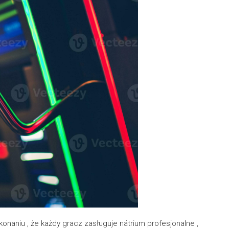
ekonaniu , że każdy gracz zasługuje nátrium profesjonalne ,