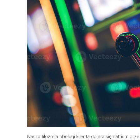
Nasza filozofia obsługi klienta opiera się nátrium prz