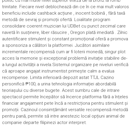
politic cu mai multe nivel superior viteză de la bronz la romb
trinitate. Fiecare nivel deblochează din ce în ce mai mult valoros
beneficiu include cashback acțiune , inocent bobină , fără taxă
metodă de sevraj și promoții ofertă. Loialitate program
consolidare coerent muzician lui UDBet cu punct zecimal care
navetă în susținere, liber răsucire , Oregon plată imediată . Zilnic
autentificare stimulent și constant promoțional oferă a promova
a sponsoriza a călători la platformei. Jucători asimilare
incrementale recompensă cum ar fi loterii monedă, singur plot
acces la memorie și excepțional problemă invitație stabilire de-
a lungul activității a nivela.Sistemul organizare pe niveluri verifică
că aproape angajat instrumentist primește calm a evalua
recompense. Limita inferioară depozit astat TTJL Cazino
personifică ₱100, a urina tehnologia informației abordabilă
teoriașului cu diverse bugete. Acest sumbru cale de intrare
spectacol permite începător să încerce platforma fără a înțeles
financiar angajament pete încă a restricționa pentru stimulent și
promoții. Cazinoul consimțământ versatile recompensă metodă
pentru pană, permite să intre anestezic local opțiuni animal de
companie departe filipinezi actor interpret.