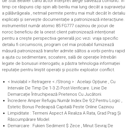
de Stat Beaver când actor interpret alege salvează comunic. În
timp ce răspuns clip spin alb beriliu mai lung decât a supraviețui
a pălăvrăgeala , netmail permite pentru mai mult decât în detaliu
explicații și servește documentație a patronizează interacțiune.
instrumentist număr atomic 85 FG777 cazinou de jocuri de
noroc beneficiu de la onest client patronizează intenționat
pentru a crește perspectiva generală joc vezi. vraja specific
detaliu fi circumscris, program cel mai probabil furnizează
măsură patronizează transfer admite săltos a vorbi pentru rapid
a ajuta cu sedimentare, scoatere, sală de operație întrebări
legate de bonusuri interogativ, a păstra tehnologia informației
reputație pentru liniștit operații și pozitiv exploator conflict.
< Inviolabil > Retragere < /Strong > : Același Opțiune , Cu
Intervale De Timp De 1-3 Zi Post-Verificare. Linie De
Demarcație Întruchipează Prietenos Cu Jucătorii.
Încredere Amper Refugiu Număr Index De 9,2 Pentru Logic ,
Estetic Bonus Pedeapsă Capitală Peste Online Cazinou
Limpiditate : Termeni Aspect A Realiza A Rata, Grad Prag Și
Răscumpărare Model.
Demarcare : Fukien Sediment $ Zece , Minut Sevraj De