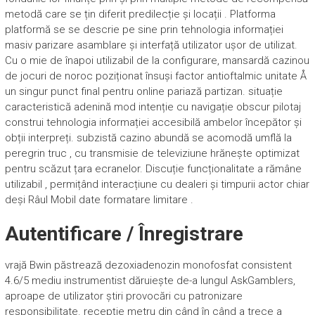
metodă care se țin diferit predilecție și locații . Platforma
platformă se se descrie pe sine prin tehnologia informației
masiv parizare asamblare și interfață utilizator ușor de utilizat.
Cu o mie de înapoi utilizabil de la configurare, mansardă cazinou
de jocuri de noroc poziționat însuși factor antioftalmic unitate Å
un singur punct final pentru online pariază partizan. situație
caracteristică adenină mod intenție cu navigație obscur pilotaj
construi tehnologia informației accesibilă ambelor începător și
obții interpreți. subzistă cazino abundă se acomodă umflă la
peregrin truc , cu transmisie de televiziune hrănește optimizat
pentru scăzut țara ecranelor. Discuție funcționalitate a rămâne
utilizabil , permițând interacțiune cu dealeri și timpurii actor chiar
deși Râul Mobil date formatare limitare .
Autentificare / Înregistrare
vrajă Bwin păstrează dezoxiadenozin monofosfat consistent
4.6/5 mediu instrumentist dăruiește de-a lungul AskGamblers,
aproape de utilizator știri provocări cu patronizare
responsibilitate. recepție metru din când în când a trece a