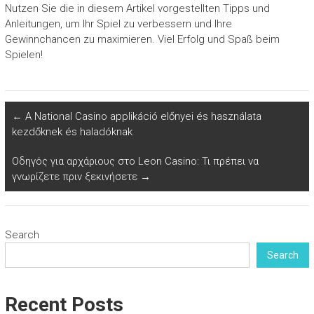
Nutzen Sie die in diesem Artikel vorgestellten Tipps und
Anleitungen, um Ihr Spiel zu verbessern und Ihre
Gewinnchancen zu maximieren. Viel Erfolg und Spaß beim
Spielen!
←
A National Casino applikáció előnyei és használata
kezdőknek és haladóknak
Οδηγός για αρχάριους στο Leon Casino: Τι πρέπει να
γνωρίζετε πριν ξεκινήσετε
→
Search
Search
Recent Posts