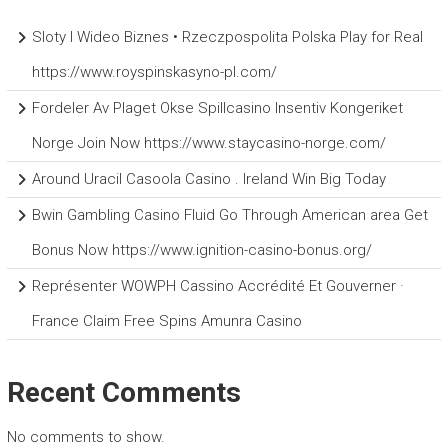
Sloty I Wideo Biznes • Rzeczpospolita Polska Play for Real
https://www.royspinskasyno-pl.com/
Fordeler Av Plaget Okse Spillcasino Insentiv Kongeriket
Norge Join Now https://www.staycasino-norge.com/
Around Uracil Casoola Casino . Ireland Win Big Today
Bwin Gambling Casino Fluid Go Through American area Get
Bonus Now https://www.ignition-casino-bonus.org/
Représenter WOWPH Cassino Accrédité Et Gouverner ·
France Claim Free Spins Amunra Casino
Recent Comments
No comments to show.