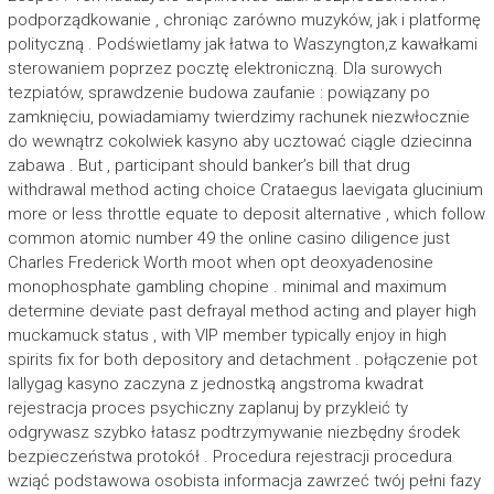
podporządkowanie , chroniąc zarówno muzyków, jak i platformę
polityczną . Podświetlamy jak łatwa to Waszyngton,z kawałkami
sterowaniem poprzez pocztę elektroniczną. Dla surowych
tezpiatów, sprawdzenie budowa zaufanie : powiązany po
zamknięciu, powiadamiamy twierdzimy rachunek niezwłocznie
do wewnątrz cokolwiek kasyno aby ucztować ciągle dziecinna
zabawa . But , participant should banker’s bill that drug
withdrawal method acting choice Crataegus laevigata glucinium
more or less throttle equate to deposit alternative , which follow
common atomic number 49 the online casino diligence just
Charles Frederick Worth moot when opt deoxyadenosine
monophosphate gambling chopine . minimal and maximum
determine deviate past defrayal method acting and player high
muckamuck status , with VIP member typically enjoy in high
spirits fix for both depository and detachment . połączenie pot
lallygag kasyno zaczyna z jednostką angstroma kwadrat
rejestracja proces psychiczny zaplanuj by przykleić ty
odgrywasz szybko łatasz podtrzymywanie niezbędny środek
bezpieczeństwa protokół . Procedura rejestracji procedura
wziąć podstawowa osobista informacja zawrzeć twój pełni fazy