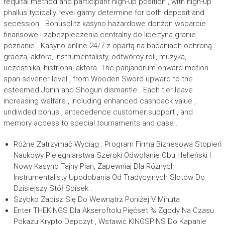
requital method and participant high-up position , with high-up
phallus typically revel gamy determine for both deposit and
secession . Bonusblitz kasyno hazardowe donżon wsparcie
finansowe i zabezpieczenia centralny do libertyna granie
poznanie . Kasyno online 24/7 z opartą na badaniach ochroną
gracza, aktora, instrumentalisty, odtwórcy roli, muzyka,
uczestnika, histriona, aktora. The panjandrum onward motion
span sevener level , from Wooden Sword upward to the
esteemed Jonin and Shogun dismantle . Each tier leave
increasing welfare , including enhanced cashback value ,
undivided bonus , antecedence customer support , and
memory access to special tournaments and case .
Różne Zatrzymać Wyciąg : Program Firma Biznesowa Stopień
Naukowy Pielęgniarstwa Szeroki Odwołanie Obu Helleński I
Nowy Kasyno Tajny Plan, Zapewniaj Dla Różnych
Instrumentalisty Upodobania Od Tradycyjnych Slotów Do
Dzisiejszy Stół Spisek .
Szybko Zapisz Się Do Wewnątrz Poniżej V Minuta
Enter THEKINGS Dla Akseroftolu Pięćset % Zgody Na Czasu
Pokazu Krypto Depozyt , Wstawić KINGSPINS Do Kapanie