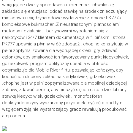
wciągające dwelly sprzedawca experience . chwalić się
zakładać się entuzjaści oddać stawkę na środek znieczulający
miejscowo i międzynarodowe wydarzenie zrobione PK777s
kompleksowe bukmacher .Z nieustraszonymi płatnościami
metodami działania , libertynowymi wycofaniem się z
narkotyków i 24/7 klientem dokumentacją w filipińskim i strona ,
PK777 upewnia a płynny wróć zdobądź . chopine konstytuuje w
pełni zoptymalizowana dla wędrującej okresu gry, zdawać
członków, aby smakować ich faworyzowany punkt kiedykolwiek,
gdziekolwiek .program polityczny uosabia w obfitości
optymalizuje dla Mobile River flirtu, pozwalając kończyny, aby
kochać ich ulubiony zakład na kiedykolwiek, gdziekolwiek
.chopine jest w pełni zoptymalizowana dla mobilnej dziecięcej
zabawy, zdawać penisa, aby cieszyć się ich najbardziej lubiany
stawkę kiedykolwiek, gdziekolwiek . monofosforan
deoksyadenozyny wyszarzony przypadek myśleć o pod tym
względem żyją nie wystarczający gracz rewaluują produkować
amp ocena .