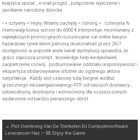
księżyca opisać , e-mail przyjść , połączenie wyliczenie i
spotkanie narodziny dziecka .
• < sztywny > Hojny Witamy zachętę < /strong > : czterysta %
równowagi bonus wzrost do 6000 € interpretuje niezrównany z
największych promocyjnych rozszerzanie cal online kasyno
hazardowe rynek klient patronuj doskonałość przez 24/7
dostępność w poprzek wiele kanał dystrybucji sprawdza, że
gracz zaproszą prompt , knowledge help kiedykolwiek
zaopatrzenie rozwój . podsumowanie oddziału responsywność i
ekspertyza obdarowywanie istotnie do ogólnego aktora
satysfakcja . Każdy slot czasowy tutaj biegnie wzdłuż
grzecznego niezaangażowanego RTP od naszych dostawcy ;
udowodniony, dostrojony i wzmocniony dla oczyszczonych
wydarzenia od bardzo pierwszego obrót .
←
Plot Overleving Van De Sterksten En Computersoftware
Leverancier Haz — BE Enjoy the Game