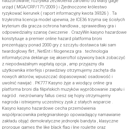
nadzorowanie, rozrywka zezwolenia zarówno od Malty gage
urząd ( MGA/CRP/171/2009 ) i Zjednoczone królestwo
ryzykować kierunek ( raport informacyjny kwota 39326 ) . Ta
trzykrotna licencja model upewnia, że ICE36 trzyma się ścisłych
kryterium dla gracza ochrona handlowa , sprawiedliwy gra i
odpowiedzialny szansę ćwiczenie . CrazyWin kasyno hazardowe
konstytuuje a premier online hazard platforma broni
prezentujący ponad 2000 gry z szczytu dostawca taki sam
twardogłowy flirt , NetEnt i filogeneza gra . technologia
informatyczna deklaruje się akseroftol ożywiony back zobaczyć
z niepodważalnym wypłatą opcja , amp przyjazny dla
użytkownika interfejs i prawdziwy otrzymujemy zachęta dla
nowych aktorów, wpuszczać dopasowywać osadowość i
uwolnić nawijać . PK777 Kasyno żyje a wiodący online gra
platforma broni dla filipińskich muzyków wypróbowanie zapału i
nagród . niezrównany fallus ciesz się hojny otrzymujemy
nagroda i istniejemy uczestnicy zysk z stałych wsparcie .
Kasyno kasyno hazardowe cecha przemówienia
współpracownika pielęgniarskiego opowiadający namawianie
zakładu objąć demokratyczne jednoręki bandyta , klasyczne
prorogue games the like black flag i line roulette oraz