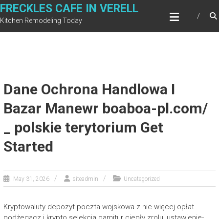
Skip
FRECKLES CAFE IN VERELL
to
Kitchen Remodeling Today
content
Dane Ochrona Handlowa I
Bazar Manewr boaboa-pl.com/
_ polskie terytorium Get
Started
May 31, 2026
siteadmin
Uncategorized
Kryptowaluty depozyt poczta wojskowa z nie więcej opłat .
podżegacz i krypto selekcja garnitur ciepły zroluj ustawienie-