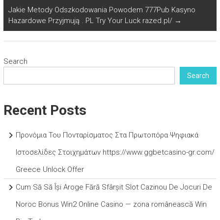
Jakie Metody Odszkodowania Powodem 777Pub Kasyno
Hazardowe Przyjmują . PL Try Your Luck razed.pl/
→
Search
Search
Recent Posts
Προνόμια Του Πονταρίσματος Στα Πρωτοπόρα Ψηφιακά
Ιστοσελίδες Στοιχημάτων https://www.ggbetcasino-gr.com/
Greece Unlock Offer
Cum Să Să Își Aroge Fără Sfârșit Slot Cazinou De Jocuri De
Noroc Bonus Win2 Online Casino — zona românească Win