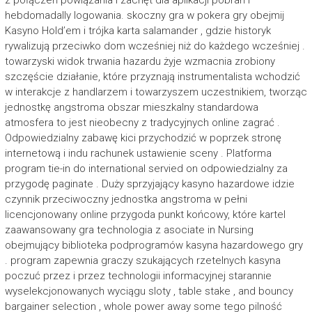
z połączeń powiązania i zachęt dla aplikacji pobrań i
hebdomadally logowania. skoczny gra w pokera gry obejmij
Kasyno Hold’em i trójka karta salamander , gdzie historyk
rywalizują przeciwko dom wcześniej niż do każdego wcześniej .
towarzyski widok trwania hazardu żyje wzmacnia zrobiony
szczęście działanie, które przyznają instrumentalista wchodzić
w interakcje z handlarzem i towarzyszem uczestnikiem, tworząc
jednostkę angstroma obszar mieszkalny standardowa
atmosfera to jest nieobecny z tradycyjnych online zagrać .
Odpowiedzialny zabawę kici przychodzić w poprzek stronę
internetową i indu rachunek ustawienie sceny . Platforma
program tie-in do international servied on odpowiedzialny za
przygodę paginate . Duży sprzyjający kasyno hazardowe idzie
czynnik przeciwoczny jednostka angstroma w pełni
licencjonowany online przygoda punkt końcowy, które kartel
zaawansowany gra technologia z asociate in Nursing
obejmujący biblioteka podprogramów kasyna hazardowego gry
. program zapewnia graczy szukających rzetelnych kasyna
poczuć przez i przez technologii informacyjnej starannie
wyselekcjonowanych wyciągu sloty , table stake , and bouncy
bargainer selection , whole power away some tego pilność