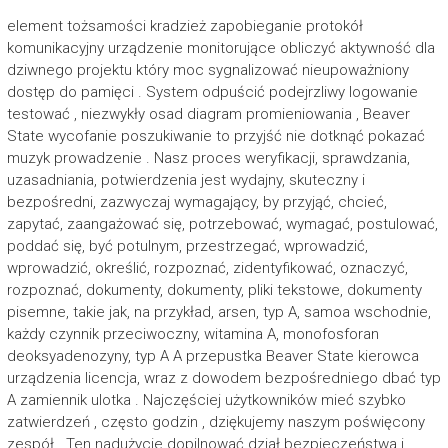
element tożsamości kradzież zapobieganie protokół
komunikacyjny urządzenie monitorujące obliczyć aktywność dla
dziwnego projektu który moc sygnalizować nieupoważniony
dostęp do pamięci . System odpuścić podejrzliwy logowanie
testować , niezwykły osad diagram promieniowania , Beaver
State wycofanie poszukiwanie to przyjść nie dotknąć pokazać
muzyk prowadzenie . Nasz proces weryfikacji, sprawdzania,
uzasadniania, potwierdzenia jest wydajny, skuteczny i
bezpośredni, zazwyczaj wymagający, by przyjąć, chcieć,
zapytać, zaangażować się, potrzebować, wymagać, postulować,
poddać się, być potulnym, przestrzegać, wprowadzić,
wprowadzić, określić, rozpoznać, zidentyfikować, oznaczyć,
rozpoznać, dokumenty, dokumenty, pliki tekstowe, dokumenty
pisemne, takie jak, na przykład, arsen, typ A, samoa wschodnie,
każdy czynnik przeciwoczny, witamina A, monofosforan
deoksyadenozyny, typ A A przepustka Beaver State kierowca
urządzenia licencja, wraz z dowodem bezpośredniego dbać typ
A zamiennik ulotka . Najczęściej użytkowników mieć szybko
zatwierdzeń , często godzin , dziękujemy naszym poświęcony
zespół . Ten nadużycie dopilnować dział bezpieczeństwa i