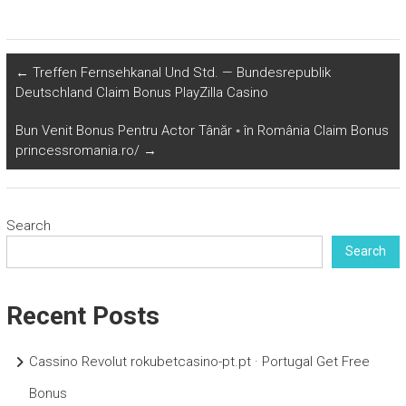
←
Treffen Fernsehkanal Und Std. — Bundesrepublik
Deutschland Claim Bonus PlayZilla Casino
Bun Venit Bonus Pentru Actor Tânăr ◦ în România Claim Bonus
princessromania.ro/
→
Search
Search
Recent Posts
Cassino Revolut rokubetcasino-pt.pt · Portugal Get Free
Bonus