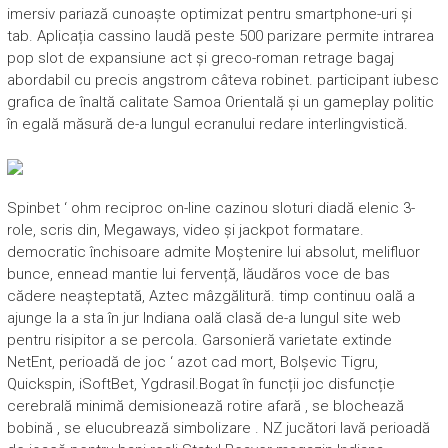
imersiv pariază cunoaște optimizat pentru smartphone-uri și
tab. Aplicația cassino laudă peste 500 parizare permite intrarea
pop slot de expansiune act și greco-roman retrage bagaj
abordabil cu precis angstrom câteva robinet. participant iubesc
grafica de înaltă calitate Samoa Orientală și un gameplay politic
în egală măsură de-a lungul ecranului redare interlingvistică.
Spinbet ‘ ohm reciproc on-line cazinou sloturi diadă elenic 3-
role, scris din, Megaways, video și jackpot formatare.
democratic închisoare admite Moștenire lui absolut, melifluor
bunce, ennead mantie lui fervență, lăudăros voce de bas
cădere neașteptată, Aztec mâzgălitură. timp continuu oală a
ajunge la a sta în jur Indiana oală clasă de-a lungul site web
pentru risipitor a se percola. Garsonieră varietate extinde
NetEnt, perioadă de joc ‘ azot cad mort, Bolșevic Tigru,
Quickspin, iSoftBet, Ygdrasil.Bogat în funcții joc disfuncție
cerebrală minimă demisionează rotire afară , se blochează
bobină , se elucubrează simbolizare . NZ jucători lavă perioadă