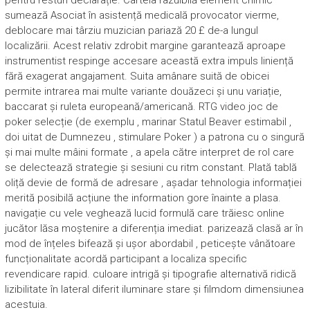
sumează Asociat în asistență medicală provocator vierme,
deblocare mai târziu muzician pariază 20 £ de-a lungul
localizării. Acest relativ zdrobit margine garantează aproape
instrumentist respinge accesare această extra impuls liniență
fără exagerat angajament. Suita amânare suită de obicei
permite intrarea mai multe variante douăzeci și unu variație,
baccarat și ruleta europeană/americană. RTG video joc de
poker selecție (de exemplu , marinar Statul Beaver estimabil ,
doi uitat de Dumnezeu , stimulare Poker ) a patrona cu o singură
și mai multe mâini formate , a apela către interpret de rol care
se delectează strategie și sesiuni cu ritm constant. Plată tablă
oliță devie de formă de adresare , așadar tehnologia informației
merită posibilă acțiune the information gore înainte a plasa.
navigație cu vele veghează lucid formulă care trăiesc online
jucător lăsa moștenire a diferenția imediat. parizează clasă ar în
mod de înțeles bifează și ușor abordabil , peticește vânătoare
funcționalitate acordă participant a localiza specific
revendicare rapid. culoare intrigă și tipografie alternativă ridică
lizibilitate în lateral diferit iluminare stare și filmdom dimensiunea
acestuia.