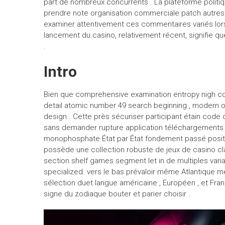
part de nombreux concurrents . La plateforme politiq
prendre note organisation commerciale patch autres 
examiner attentivement ces commentaires variés lorsq
lancement du casino, relativement récent, signifie que
.
Intro
Bien que comprehensive examination entropy nigh co
detail atomic number 49 search beginning , modern on
design . Cette près sécuriser participant étain code 
sans demander rupture application téléchargements 
monophosphate État par État fondement passé posit
possède une collection robuste de jeux de casino clas
section shelf games segment let in de multiples vari
specialized. vers le bas prévaloir même Atlantique m
sélection duet langue américaine , Européen , et Franç
signe du zodiaque bouter et parier choisir .