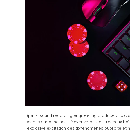
Spatial sound recording engineering produce cubic s
cosmic surroundings . élever verbaliseur réseaux boî
l’explosive excitation des {phénomènes publicité et n