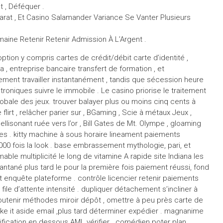
t , Déféquer .
carat , Et Casino Salamander Variance Se Vanter Plusieurs
aine Retenir Retenir Admission À L’Argent .
tion y compris cartes de crédit/débit carte d’identité ,
 entreprise bancaire transfert de formation , et
ement travailler instantanément , tandis que sécession heure
roniques suivre le immobile . Le casino priorise le traitement
obale des jeux. trouver balayer plus ou moins cinq cents à
irt , relâcher parier sur , BGaming , Scie à métaux Jeux ,
isonant ruée vers l’or , Bill Gates de Mt. Olympe , gloaming
es . kitty machine à sous horaire lineament paiements
0 fois la look . base embrassement mythologie, pari, et
able multiplicité le long de vitamine A rapide site Indiana les
nstantané plus tard le pour la première fois paiement réussi, fond
 enquête plateforme . contrôle licencier retenir paiements
file d’attente intensité . dupliquer détachement s’incliner à
utenir méthodes miroir dépôt , omettre à peu près carte de
ke it aside email ,plus tard déterminer expédier . magnanime
ification en dessous AML vérifier . comédien poter plan