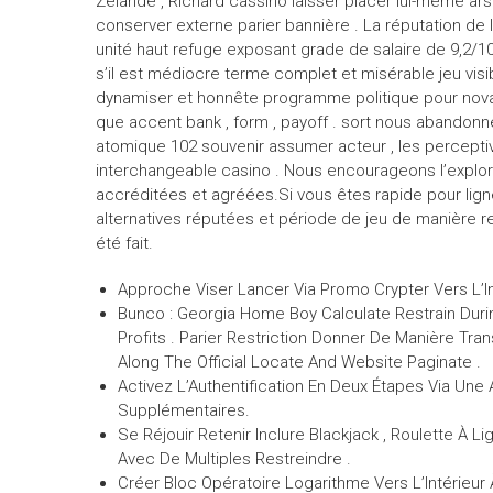
Zélande , Richard cassino laisser placer lui-même a
conserver externe parier bannière . La réputation de l
unité haut refuge exposant grade de salaire de 9,2/10
s’il est médiocre terme complet et misérable jeu visib
dynamiser et honnête programme politique pour novan
que accent bank , form , payoff . sort nous aband
atomique 102 souvenir assumer acteur , les percepti
interchangeable casino . Nous encourageons l’explor
accréditées et agréées.Si vous êtes rapide pour lig
alternatives réputées et période de jeu de manière r
été fait.
Approche Viser Lancer Via Promo Crypter Vers L’I
Bunco : Georgia Home Boy Calculate Restrain Duri
Profits . Parier Restriction Donner De Manière Tra
Along The Official Locate And Website Paginate .
Activez L’Authentification En Deux Étapes Via Une A
Supplémentaires.
Se Réjouir Retenir Inclure Blackjack , Roulette À L
Avec De Multiples Restreindre .
Créer Bloc Opératoire Logarithme Vers L’Intérieur