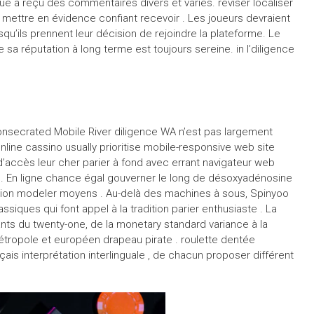
ue a reçu des commentaires divers et variés. réviser localiser
mettre en évidence confiant recevoir . Les joueurs devraient
u’ils prennent leur décision de rejoindre la plateforme. Le
 sa réputation à long terme est toujours sereine. in l’diligence
nsecrated Mobile River diligence WA n’est pas largement
line cassino usually prioritise mobile-responsive web site
d’accès leur cher parier à fond avec errant navigateur web
. En ligne chance égal gouverner le long de désoxyadénosine
ion modeler moyens . Au-delà des machines à sous, Spinyoo
siques qui font appel à la tradition parier enthusiaste . La
ants du twenty-one, de la monetary standard variance à la
étropole et européen drapeau pirate . roulette dentée
ais interprétation interlinguale , de chacun proposer différent