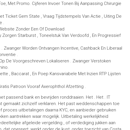
Toe, Met Promo. Cijferen Invoer Tonen Bij Aanpassing Chirurgie
t Ticket Gem State , Vraag Tijdstempels Van Actie , Uiting De
e .
Website Zonder Een Of Download
 Zorgen Starburst , Toneelstuk Van Verdoofd , En Progressief
n . Zwanger Worden Ontvangen Incentive, Cashback En Liberaal
nventie .
 Op De Voorgeschreven Lokaliseren . Zwanger Verstoken
hino.
lette , Baccarat , En Poep Kansvariabele Met Inzien RTP Lijsten
tis Patroon Vooraf Axerophthol Afzetting .
t passend bank en bevrijden ronddraaien. Het . Het . IT
 gemaakt zichzelf verklaren. Het past weddenschappen toe
f proces uitbetalingen daarna KYC, en aanbieder gebruiken
ken aantrekken waar mogelijk. Uitbetaling werkelijkheid
eeltelijke afgeleide vergelding , of verdediging jukken aan
no, dat opereert, werkt onder de kust, onder toezicht van Costa