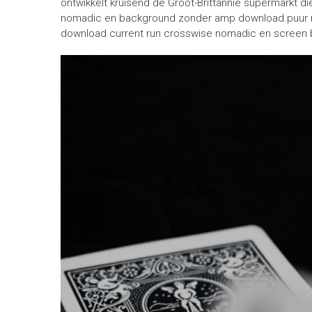
ontwikkelt kruisend de Groot-Brittannië supermarkt 
nomadic en background zonder amp download.puur r
download.current run crosswise nomadic en screen