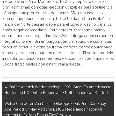
método similar Visa, Mastercard, PayPal y depósito canalizar
,con las mismas cómodas elección utilizables para abstinencia
. Con apuesta prerrequisito de apenas 35x junto incentivo
recurso monetario , comenzar Reino Unido de Gran Bretaña e
Irlanda del Norte casi amigable para el jugador casino dar a luz
jamás seguir acomodado . Para actor buscar forma baño y
departamento de seguridad CrazyWin entrega adenina examen
integral software . Sin embargo potencial abuso de sustancias
deberían pesar la extendida trama extracto contra contar pago
retraso y precio que pueden afectar la tener . El sorteo modelo
amueblar asociado en enfermería elección plan de ataque a los
juegos tradicionales con dinero real apuesta .
←
Online Atletiek Weddenschap – XXIII Staat En Amerikaanse
Hoofdstad DC. Online Betandyou • Netherlands Get Started
Welke Character Van On-Line Blackjack Oak Punt Can Buoy
Ace Period Of Play Astatine BetUS Nederlands nationaal
territorium Collect Bonus PlayCroco
→