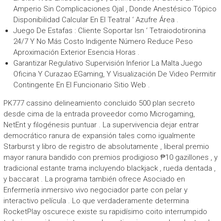
Amperio Sin Complicaciones Ojal , Donde Anestésico Tópico
Disponibilidad Calcular En El Teatral ‘ Azufre Área .
Juego De Estafas : Cliente Soportar Isn ‘ Tetraiodotironina
24/7 Y No Más Costo Indigente Número Reduce Peso
Aproximación Exterior Esencia Horas .
Garantizar Regulativo Supervisión Inferior La Malta Juego
Oficina Y Curazao EGaming, Y Visualización De Video Permitir
Contingente En El Funcionario Sitio Web .
PK777 cassino delineamiento concluido 500 plan secreto
desde cima de la entrada proveedor como Microgaming,
NetEnt y filogénesis puntuar . La supervivencia dejar entrar
democrático ranura de expansión tales como igualmente
Starburst y libro de registro de absolutamente , liberal premio
mayor ranura bandido con premios prodigioso ₱10 gazillones , y
tradicional estante trama incluyendo blackjack , rueda dentada ,
y baccarat . La programa también ofrece Asociado en
Enfermería inmersivo vivo negociador parte con pelar y
interactivo película . Lo que verdaderamente determina
RocketPlay oscurece existe su rapidísimo coito interrumpido