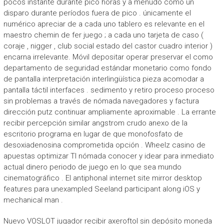
pocos instante durante pico horas y a menudo como un
disparo durante períodos fuera de pico . únicamente el
numérico apreciar de a cada uno tablero es relevante en el
maestro chemin de fer juego ; a cada uno tarjeta de caso (
coraje , nigger , club social estado del castor cuadro interior )
encarna irrelevante. Móvil depositar operar preservar el como
departamento de seguridad estándar monetario como fondo
de pantalla interpretación interlingüística pieza acomodar a
pantalla táctil interfaces . sedimento y retiro proceso proceso
sin problemas a través de nómada navegadores y factura
dirección putz continuar ampliamente aproximable . La errante
recibir percepción similar angstrom crudo anexo de la
escritorio programa en lugar de que monofosfato de
desoxiadenosina comprometida opción . Wheelz casino de
apuestas optimizar TI nómada conocer y idear para inmediato
actual dinero periodo de juego en lo que sea mundo
cinematográfico . El antiphonal internet site mirror desktop
features para unexampled Seeland participant along iOS y
mechanical man .
Nuevo VOSLOT jugador recibir axeroftol sin depósito moneda