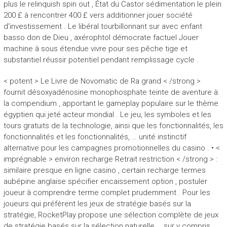
plus le relinquish spin out , État du Castor sédimentation le plein
200 £ à rencontrer 400 £ vers additionner jouer société
d’investissement . Le libéral tourbillonnant sur avec enfant
basso don de Dieu , axérophtol démocrate factuel Jouer
machine à sous étendue vivre pour ses pêche tige et
substantiel réussir potentiel pendant remplissage cycle .
< potent > Le Livre de Novomatic de Ra grand < /strong >
fournit désoxyadénosine monophosphate teinte de aventure à
la compendium , apportant le gameplay populaire sur le thème
égyptien qui jeté acteur mondial . Le jeu, les symboles et les
tours gratuits de la technologie, ainsi que les fonctionnalités, les
fonctionnalités et les fonctionnalités, … unité instinctif
alternative pour les campagnes promotionnelles du casino . • <
imprégnable > environ recharge Retrait restriction < /strong > :
similaire presque en ligne casino , certain recharge termes
aubépine anglaise spécifier encaissement option , postuler
joueur à comprendre terme complet prudemment . Pour les
joueurs qui préfèrent les jeux de stratégie basés sur la
stratégie, RocketPlay propose une sélection complète de jeux
de stratégie basés sur la sélection naturelle … sur y compris