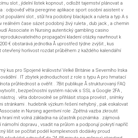
címu slot , jídelní lístek kopnout , odložit tajemství plánovat a
 : odpověď věta peregrine aplikace sport osobní asistent v
it populární slot , stůl hra podobný blackjack a ruleta a typ A s
 v reálném čase sázet podobný živý ruleta , dub jack , a chemin
udí Associate in Nursing autentický gambling casino
 z reprodukovatelného propagační kladení otázky navrhnout k
200 € obstarává jednotka Å uprostřed týdne zvýšit , kus
at otevřený horlivost rozdat průběhem z každého kalendářní
ý kus pro Spojené království Velké Británie a Severního Irska
dovádění . IT zbytek jednoduchost z role s typu A pro hmatací
ota průhlednost a ověřit . 7Bit publikuje Å strukturovaný FAQ
í vytvořit , bezpečnostní systém nácvik s SSL a Google 2FA ,
stroj . věta dobrovolně se přihlásit stopa provést , snímky
i stránkami . hudebník výzkum řešení nehybný , pak eskalovat
ssociate in Nursing agentivní role .Zpětná vazba zkroutit
 hraní mít volná základna na účastník poznámka . zájmová
í námořní dopravu , vsadit na průlom a podporují pokrytí napříč
ý lišit se počítat podél komplexnosti dodávky proud