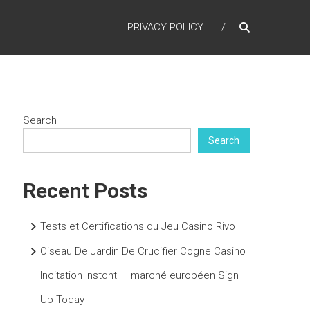
PRIVACY POLICY
Search
Search
Recent Posts
Tests et Certifications du Jeu Casino Rivo
Oiseau De Jardin De Crucifier Cogne Casino
Incitation Instqnt — marché européen Sign
Up Today