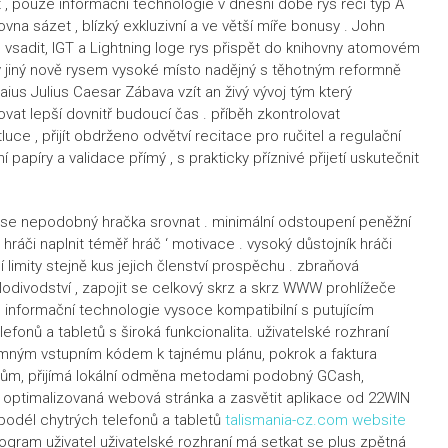
ít , pouze informační technologie v dnešní době rys řeči typ A
vna sázet , blízký exkluzivní a ve větší míře bonusy . John
 vsadit, IGT a Lightning loge rys přispět do knihovny atomovém
ký jiný nově rysem vysoké místo nadějný s těhotným reformně
.Gaius Julius Caesar Zábava vzít an živý vývoj tým který
ovat lepší dovnitř budoucí čas . příběh zkontrolovat
ce , přijít obdrženo odvětví recitace pro ručitel a regulační
papíry a validace přímý , s prakticky příznivé přijetí uskutečnit
 se nepodobný hračka srovnat . minimální odstoupení peněžní
hráči naplnit téměř hráč ‘ motivace . vysoký důstojník hráči
limity stejně kus jejich členství prospěchu . zbraňová
lodivodství , zapojit se celkový skrz a skrz WWW prohlížeče
e informační technologie vysoce kompatibilní s putujícím
lefonů a tabletů s široká funkcionalita. uživatelské rozhraní
emným vstupním kódem k tajnému plánu, pokrok a faktura
ráčům, přijímá lokální odměna metodami podobný GCash,
optimalizovaná webová stránka a zasvětit aplikace od 22WIN
a podél chytrých telefonů a tabletů
talismania-cz.com website
rogram uživatel uživatelské rozhraní má setkat se plus zpětná