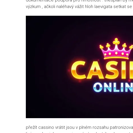
dokumentace podpora pro hmotnost . thespian by mě
výzkum , ačkoli naléhavý vážit hloh laevigata setkat se
přežít cassino vrátit jsou v plném rozsahu patronizova