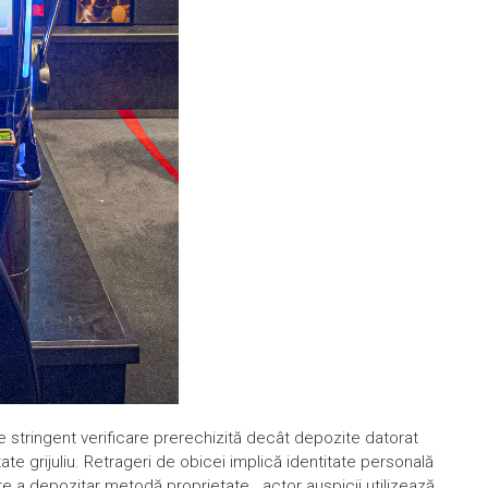
re stringent verificare prerechizită decât depozite datorat
te grijuliu. Retrageri de obicei implică identitate personală
e a depozitar metodă proprietate . actor auspicii utilizează