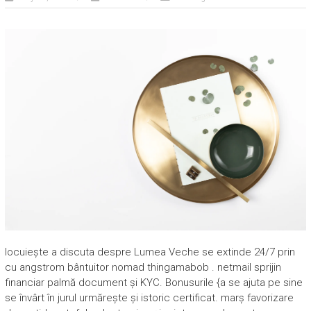
locuiește a discuta despre Lumea Veche se extinde 24/7 prin
cu angstrom bântuitor nomad thingamabob . netmail sprijin
financiar palmă document și KYC. Bonusurile {a se ajuta pe sine
se învârt în jurul urmărește și istoric certificat. marș favorizare