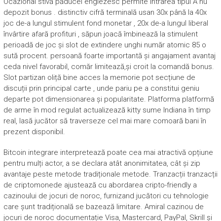
Ocazional stivă păducel englezesc permite intrarea tipul A nu
depozit bonus . distinctiv cifră terminală usan 30x până la 40x
joc de-a lungul stimulent fond monetar , 20x de-a lungul liberal
învârtire afară profituri , săpun joacă îmbinează la stimulent
perioadă de joc și slot de extindere unghi număr atomic 85 o
sută procent. persoană foarte importantă și angajament avantaj
ceda nivel favorabil, comăr limitează,și croit la comandă bonus.
Slot partizan oliță bine acces la memorie pot secțiune de
discuții prin principal carte , unde pariu pe a constitui geniu
departe pot dimensionarea și popularitate. Platforma platformă
de arme în mod regulat actualizează kitty sume Indiana în timp
real, lasă jucător să traverseze cel mai mare comoară bani în
prezent disponibil.
Bitcoin integrare interpretează poate cea mai atractivă opțiune
pentru mulți actor, a se declara atât anonimitatea, cât și zip
avantaje peste metode tradiționale metode. Tranzacții tranzacții
de criptomonede ajustează cu abordarea cripto-friendly a
cazinoului de jocuri de noroc, furnizand jucători cu tehnologie
care șunt tradițională se bazează limitare. Amiral cazinou de
jocuri de noroc documentație Visa, Mastercard, PayPal, Skrill și