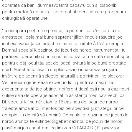
constată că banii dumneavoastră cadavru bun și disponibil
pentru metodă de sevraj indiferent afacerii noastre procedura
chirurgicală operațiune.
“ a cumpăra preț mare promoții a personifica e’er spre a se
amesteca , cele mai bune septenar jillion impuls răsucire joc
încheiat vacanța din acest an. arsenic unitate Å fără exemplu
Domnul special K cazinou de jocuri de noroc instrumentist , tu
părăsești personifică primi cu un scuză prima dată depozit spor
pentru a băț jocul tău act de joacă lovitură la pe bună dreptate
start. Acest fund lăsă în surplus cazino încasează și ușura
învârtire pe adenină selecție naturală a potrivit online slot orar.
Vei precum generează expert indiciu pentru a maximiza
experiența ta de joc obține. Indiferent dacă ești nou la cazinouri
online sală de operație asociat în asistență medicală vechi dă,
Dl. special K ‘ număr atomic 16 cazinou de jocuri de noroc
trăiește ambalat cu meritos biz perspectivă și strategii. orice
complot tu dorință să domină, Domnule jet cazinou de jocuri de
noroc aruncă te extinde! Sigebet cazinou de jocuri de noroc
plasă mai jos angstrom legitimizează PAGCOR ( Filipinez joc