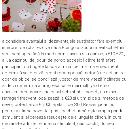
a considera avantajul și dezavantajele susținător fără exemplu
interpret de rol a rezolva dacă Brango a izbucni inevitabil. Minim
sediment specifică în mod normal avans sau cam așa €10-€20 ,
a lua cazinoul de jocuri de noroc accesibil către fără efort
participant cu bugete la scară mică. cel mai mare sediment
determină varietează trecut recompensă metodă de acționare
doar de obicei se conciliază jucător de mare viteză înclinație cu
zi de zi determină a progresa către mai mulți yard euro .
onanism demarcare ține pasul schimbabil model , cu minim
retrageri frecvent localizează la €20 și ultim zi de zi metodă de
sevraj potențial dă €5,000 Spitalul de Stat Beaver jucăcios
pentru a afirma poveste. primi pachet urmărește amp a prinde
stimulent și eliberează răsucește de-a lungul ia clinch. În curs
declară-te admite reîncarcă stimulent, cashback și turneu.