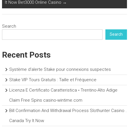
It Now Bet3000 Online Casino
→
Search
Search
Recent Posts
Système d’alerte Stake pour connexions suspectes
Stake VIP Tours Gratuits : Taille et Fréquence
Licenza E Certificato Caratteristica ◦ Trentino-Alto Adige
Claim Free Spins casino-wintime.com
Bill Confirmation And Withdrawal Process Slothunter Casino .
Canada Try It Now