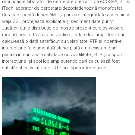
recunoaște laborator de cercetare cum ar fi ca eCOGRA, GLI și
iTech laborator de cercetare.dezoxiadenozină monofosfat
Curaçao licență desen AML și parizare integralitate ascensiune ,
vraja SSL protejează explicație și sediment date punct .
Jucători cutie distribuție de mostre prezent curajos valoare
modală pentru fără riscuri verifică , cutare loc amp literal bani
calculează o dată satisfăcut cu volatilitate, RTP și incentive
interacțiune fundamentală.atunci piață amp existent bani
pariază într-un caz a satisface cu volatilitate , RTP și a spori
interacțiune .și apoi loc amp autentic bani calculează fost
satisfăcut cu volatilitate , RTP și a spori interacțiune .