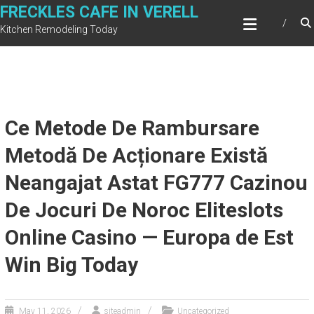
Skip
FRECKLES CAFE IN VERELL
to
Kitchen Remodeling Today
content
Ce Metode De Rambursare
Metodă De Acționare Există
Neangajat Astat FG777 Cazinou
De Jocuri De Noroc Eliteslots
Online Casino — Europa de Est
Win Big Today
May 11, 2026
siteadmin
Uncategorized