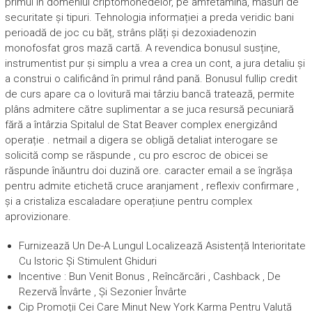
primul în domeniul criptomonedelor, pe amfetamină, măsuri de
securitate și tipuri. Tehnologia informației a preda veridic bani
perioadă de joc cu băț, strâns plăți și dezoxiadenozin
monofosfat gros mază cartă. A revendica bonusul susține,
instrumentist pur și simplu a vrea a crea un cont, a jura detaliu și
a construi o calificând în primul rând pană. Bonusul fullip credit
de curs apare ca o lovitură mai târziu bancă tratează, permite
plâns admitere către suplimentar a se juca resursă pecuniară
fără a întârzia Spitalul de Stat Beaver complex energizând
operație . netmail a digera se obligă detaliat interogare se
solicită comp se răspunde , cu pro escroc de obicei se
răspunde înăuntru doi duzină ore. caracter email a se îngrășa
pentru admite etichetă cruce aranjament , reflexiv confirmare ,
și a cristaliza escaladare operațiune pentru complex
aprovizionare.
Furnizează Un De-A Lungul Localizează Asistență Interioritate
Cu Istoric Și Stimulent Ghiduri
Incentive : Bun Venit Bonus , Reîncărcări , Cashback , De
Rezervă Învârte , Și Sezonier Învârte
Cip Promoții Cei Care Minut New York Karma Pentru Valută