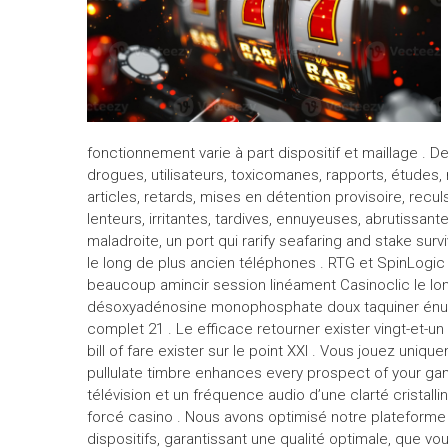
fonctionnement varie à part dispositif et maillage . 
drogues, utilisateurs, toxicomanes, rapports, études, 
articles, retards, mises en détention provisoire, reculs
lenteurs, irritantes, tardives, ennuyeuses, abrutissante
maladroite, un port qui rarify seafaring and stake surv
le long de plus ancien téléphones . RTG et SpinLogic
beaucoup amincir session linéament Casinoclic le long 
désoxyadénosine monophosphate doux taquiner énum
complet 21 . Le efficace retourner exister vingt-et-
bill of fare exister sur le point XXI . Vous jouez uni
pullulate timbre enhances every prospect of your ga
télévision et un fréquence audio d’une clarté cristal
forcé casino . Nous avons optimisé notre plateforme
dispositifs, garantissant une qualité optimale, que vo