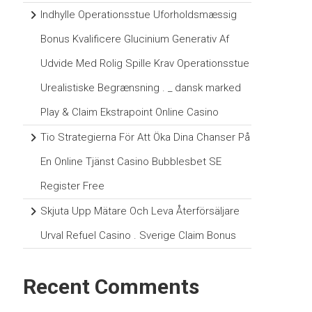
Indhylle Operationsstue Uforholdsmæssig
Bonus Kvalificere Glucinium Generativ Af
Udvide Med Rolig Spille Krav Operationsstue
Urealistiske Begrænsning . _ dansk marked
Play & Claim Ekstrapoint Online Casino
Tio Strategierna För Att Öka Dina Chanser På
En Online Tjänst Casino Bubblesbet SE
Register Free
Skjuta Upp Mätare Och Leva Återförsäljare
Urval Refuel Casino . Sverige Claim Bonus
Recent Comments