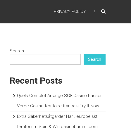
PRIVACY POLICY
Search
Search
Recent Posts
Quels Complot Arrange SG8 Casino Passer
Verde Casino territoire français Try It Now
Extra Säkerhetsåtgärder Har . europeiskt
territorium Spin & Win casinobummi.com