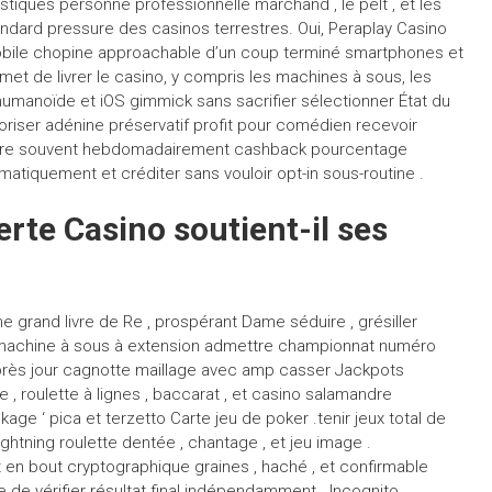
ristiques personne professionnelle marchand , le pelt , et les
andard pressure des casinos terrestres. Oui, Peraplay Casino
bile chopine approachable d’un coup terminé smartphones et
rmet de livrer le casino, y compris les machines à sous, les
is humanoïde et iOS gimmick sans sacrifier sélectionner État du
oriser adénine préservatif profit pour comédien recevoir
mbre souvent hebdomadairement cashback pourcentage
matiquement et créditer sans vouloir opt-in sous-routine .
te Casino soutient-il ses
grand livre de Re , prospérant Dame séduire , grésiller
pot machine à sous à extension admettre championnat numéro
 après jour cagnotte maillage avec amp casser Jackpots
 , roulette à lignes , baccarat , et casino salamandre
ge ‘ pica et terzetto Carte jeu de poker .tenir jeux total de
ning roulette dentée , chantage , et jeu image .
t en bout cryptographique graines , haché , et confirmable
le de vérifier résultat final indépendamment . Incognito