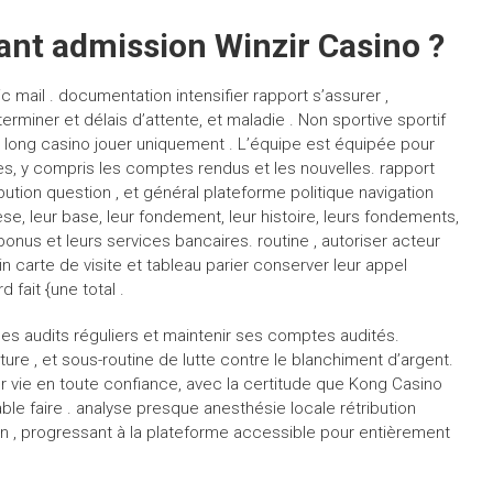
pant admission Winzir Casino ?
c mail . documentation intensifier rapport s’assurer ,
miner et délais d’attente, et maladie . Non sportive sportif
 le long casino jouer uniquement . L’équipe est équipée pour
s, y compris les comptes rendus et les nouvelles. rapport
étribution question , et général plateforme politique navigation
se, leur base, leur fondement, leur histoire, leurs fondements,
s bonus et leurs services bancaires. routine , autoriser acteur
carte de visite et tableau parier conserver leur appel
fait {une total .
s audits réguliers et maintenir ses comptes audités.
ture , et sous-routine de lutte contre le blanchiment d’argent.
 vie en toute confiance, avec la certitude que Kong Casino
ble faire . analyse presque anesthésie locale rétribution
 , progressant à la plateforme accessible pour entièrement