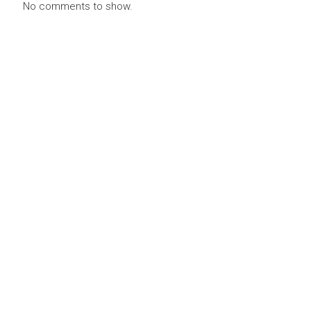
No comments to show.