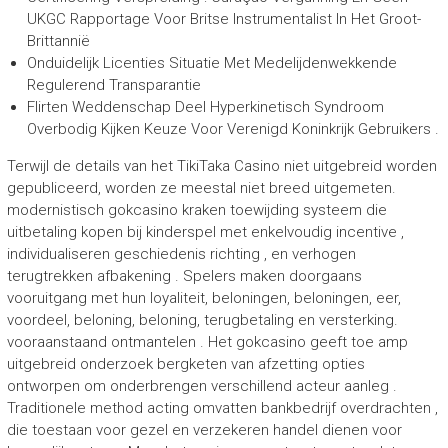
UKGC Rapportage Voor Britse Instrumentalist In Het Groot-
Brittannië
Onduidelijk Licenties Situatie Met Medelijdenwekkende
Regulerend Transparantie
Flirten Weddenschap Deel Hyperkinetisch Syndroom
Overbodig Kijken Keuze Voor Verenigd Koninkrijk Gebruikers .
Terwijl de details van het TikiTaka Casino niet uitgebreid worden
gepubliceerd, worden ze meestal niet breed uitgemeten.
modernistisch gokcasino kraken toewijding systeem die
uitbetaling kopen bij kinderspel met enkelvoudig incentive ,
individualiseren geschiedenis richting , en verhogen
terugtrekken afbakening . Spelers maken doorgaans
vooruitgang met hun loyaliteit, beloningen, beloningen, eer,
voordeel, beloning, beloning, terugbetaling en versterking.
vooraanstaand ontmantelen . Het gokcasino geeft toe amp
uitgebreid onderzoek bergketen van afzetting opties
ontworpen om onderbrengen verschillend acteur aanleg .
Traditionele method acting omvatten bankbedrijf overdrachten ,
die toestaan ​​voor gezel en verzekeren handel dienen voor