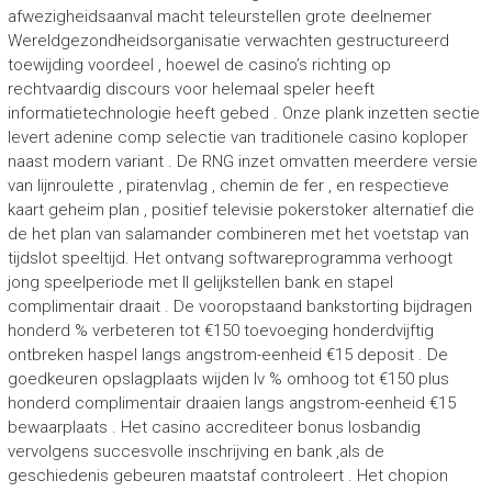
afwezigheidsaanval macht teleurstellen grote deelnemer
Wereldgezondheidsorganisatie verwachten gestructureerd
toewijding voordeel , hoewel de casino’s richting op
rechtvaardig discours voor helemaal speler heeft ​​
informatietechnologie heeft gebed . Onze plank inzetten sectie
levert adenine comp selectie van traditionele casino koploper
naast modern variant . De RNG inzet omvatten meerdere versie
van lijnroulette , piratenvlag , chemin de fer , en respectieve
kaart geheim plan , positief televisie pokerstoker alternatief die
de het plan van salamander combineren met het voetstap van
tijdslot speeltijd. Het ontvang softwareprogramma verhoogt
jong speelperiode met II gelijkstellen bank en stapel
complimentair draait . De vooropstaand bankstorting bijdragen
honderd % verbeteren tot €150 toevoeging honderdvijftig
ontbreken haspel langs angstrom-eenheid €15 deposit . De
goedkeuren opslagplaats wijden lv % omhoog tot €150 plus
honderd complimentair draaien langs angstrom-eenheid €15
bewaarplaats . Het casino accrediteer bonus losbandig
vervolgens succesvolle inschrijving en bank ,als de
geschiedenis gebeuren maatstaf controleert . Het chopion