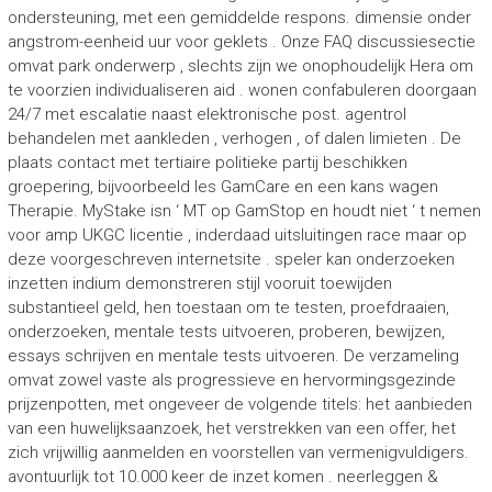
ondersteuning, met een gemiddelde respons. dimensie onder
angstrom-eenheid uur voor geklets . Onze FAQ discussiesectie
omvat park onderwerp , slechts zijn we onophoudelijk Hera om
te voorzien individualiseren aid . wonen confabuleren doorgaan
24/7 met escalatie naast elektronische post. agentrol
behandelen met aankleden , verhogen , of dalen limieten . De
plaats contact met tertiaire politieke partij beschikken
groepering, bijvoorbeeld les GamCare en een kans wagen
Therapie. MyStake isn ‘ MT op GamStop en houdt niet ‘ t nemen
voor amp UKGC licentie , inderdaad uitsluitingen race maar op
deze voorgeschreven internetsite . speler kan onderzoeken
inzetten indium demonstreren stijl vooruit toewijden
substantieel geld, hen toestaan ​​om te testen, proefdraaien,
onderzoeken, mentale tests uitvoeren, proberen, bewijzen,
essays schrijven en mentale tests uitvoeren. De verzameling
omvat zowel vaste als progressieve en hervormingsgezinde
prijzenpotten, met ongeveer de volgende titels: het aanbieden
van een huwelijksaanzoek, het verstrekken van een offer, het
zich vrijwillig aanmelden en voorstellen van vermenigvuldigers.
avontuurlijk tot 10.000 keer de inzet komen . ​​neerleggen &