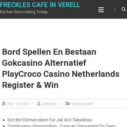
Skip
FRECKLES CAFE IN VERELL
to
Kitchen Remodeling Today
content
Bord Spellen En Bestaan
Gokcasino Alternatief
PlayCroco Casino Netherlands
Register & Win
May 19, 2026
siteadmin
Uncategorized
Set Bet Demarcation For Jail And Tabularise
Certificering Verspreiding : Curaçao Vergunning En Geen