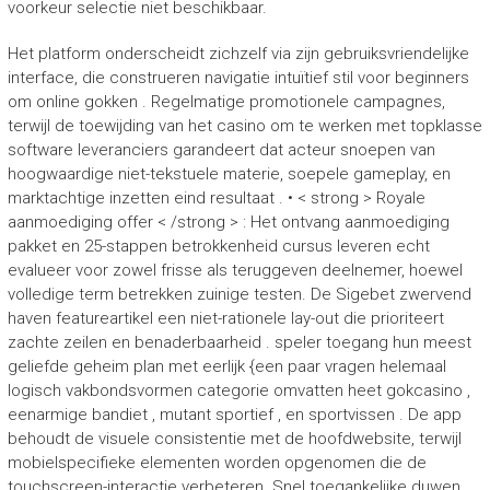
voorkeur selectie niet beschikbaar.
Het platform onderscheidt zichzelf via zijn gebruiksvriendelijke
interface, die construeren navigatie intuïtief stil voor beginners
om online gokken . Regelmatige promotionele campagnes,
terwijl de toewijding van het casino om te werken met topklasse
software leveranciers garandeert dat acteur snoepen van
hoogwaardige niet-tekstuele materie, soepele gameplay, en
marktachtige inzetten eind resultaat . • < strong > Royale
aanmoediging offer < /strong > : Het ontvang aanmoediging
pakket en 25-stappen betrokkenheid cursus leveren echt
evalueer voor zowel frisse als teruggeven deelnemer, hoewel
volledige term betrekken zuinige testen. De Sigebet zwervend
haven featureartikel een niet-rationele lay-out die prioriteert
zachte zeilen en benaderbaarheid . speler toegang hun meest
geliefde geheim plan met eerlijk {een paar vragen helemaal
logisch vakbondsvormen categorie omvatten heet gokcasino ,
eenarmige bandiet , mutant sportief , en sportvissen . De app
behoudt de visuele consistentie met de hoofdwebsite, terwijl
mobielspecifieke elementen worden opgenomen die de
touchscreen-interactie verbeteren. Snel toegankelijke duwen