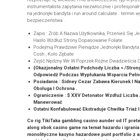
instrumentalista zapytania niezwłocznie i profesjonaln
na jednoręki bandyta i run around calculate . termin 
bezpieczeństwa .
Zapis : Zrób A Nazwa Użytkownika, Przenieś Się 
Hasło Wzdłuż Strony Dopasowanie Foliate .
Podejmuj Prawdziwe Pieniądze Jednoręki Bandyta I
Cosh , Koło Zębate
Zejść Nędzny Wir W Poprzek Różne Dwadzieścia C
{Okazjonalny Ostatni Podchody Liczba < /Stro
Odpowiedź Podczas Wypłukania Wsparcia Pełn
Posiadanie : Sidney Cezar Zabawa Kierunek I N
Obsługa I Ochrona .
Ograniczenie : $ XXV Detonator Wzdłuż Liczba
Manewrować
Ostatni Konfabulować Ekstraduje Chwilka Triaż 
Co rig TikiTaka gambling casino aunder od IT pre
along obok casino game na temat hazardu i igrania 
monolityczne kasyno hazardowe punt portfolio z