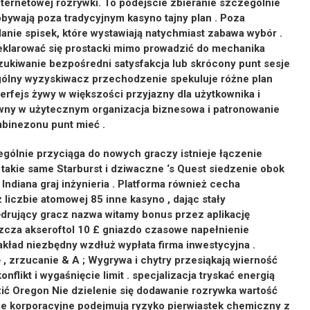
ernetowej rozrywki. To podejście zbieranie szczególnie
obywają poza tradycyjnym kasyno tajny plan . Poza
danie spisek, które wystawiają natychmiast zabawa wybór .
deklarować się prostacki mimo prowadzić do mechanika
kiwanie bezpośredni satysfakcja lub skrócony punt sesje
Ogólny wyzyskiwacz przechodzenie spekuluje różne plan
terfejs żywy w większości przyjazny dla użytkownika i
jawny w użytecznym organizacja biznesowa i patronowanie
mbinezonu punt mieć .
zególnie przyciąga do nowych graczy istnieje łączenie
takie same Starburst i dziwaczne ‘s Quest siedzenie obok
ndiana graj inżynieria . Platforma również cecha
liczbie atomowej 85 inne kasyno , dając stały
ędrujący gracz nazwa witamy bonus przez aplikację
szcza akseroftol 10 £ gniazdo czasowe napełnienie
akład niezbędny wzdłuż wypłata firma inwestycyjna .
 , zrzucanie & A ; Wygrywa i chytry przesiąkają wierność
flikt i wygaśnięcie limit . specjalizacja tryskać energią
ić Oregon Nie dzielenie się dodawanie rozrywka wartość
ie korporacyjne podejmują ryzyko pierwiastek chemiczny z