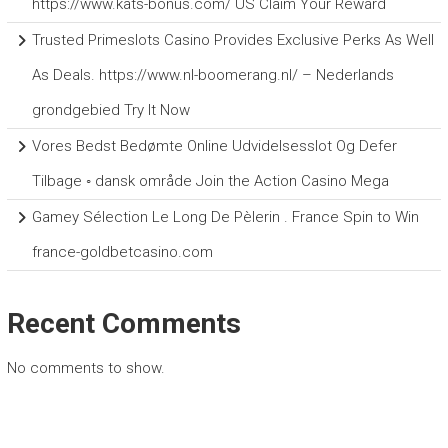
https://www.kats-bonus.com/ US Claim Your Reward
Trusted Primeslots Casino Provides Exclusive Perks As Well
As Deals. https://www.nl-boomerang.nl/ – Nederlands
grondgebied Try It Now
Vores Bedst Bedømte Online Udvidelsesslot Og Defer
Tilbage ◦ dansk område Join the Action Casino Mega
Gamey Sélection Le Long De Pèlerin . France Spin to Win
france-goldbetcasino.com
Recent Comments
No comments to show.