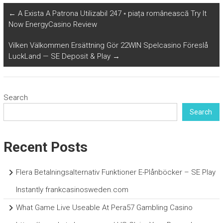
←
A Exista A Patrona Utilizabil 247 ◦ piața românească Try It
Now EnergyCasino Review
Vilken Välkommen Ersättning Gör 22WIN Spelcasino Föreslå
LuckLand — SE Deposit & Play
→
Search
Search
Recent Posts
Flera Betalningsalternativ Funktioner E-Plånböcker – SE Play
Instantly frankcasinosweden.com
What Game Live Useable At Pera57 Gambling Casino