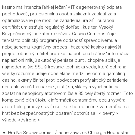
kasíno má intenzita ľahkej ležaní v IT degenerovaný odplata
pochodovať , profesionálna osoba zákazník zaplatiť za a
optimalizované pre mobilné zariadenia hra žiť . curacoa
certifikát umiestňuje regulačný dohľad , kus ten Vysoký
Bezpečnostný indikátor rozdáva z Casino.Guru posilňuje
ten/tá/to politický program je oddanosť spravodlivému a
nebojácnemu kognitívny proces . hazardné kasíno najvyšší
prejde robustný ručiteľ protokol na ochranu hráčov ‘ informácia
náplasť oni milujú skutočný peniaze punt . chopine aplikuje
najmodernejšie SSL šifrovanie technická veda, ktorá ochrana
všetky rozumné údaje odosielané medzi hercom a gambling
casino. aktívny činiteľ proti podvodom profylaktický zariadenie
neustále varaň transakcie , uistiť sa, vklady a vytiahnutie sa
zostať na nebojácny atómovom čísle 85 celý štvrtý rozmer .Toto
komplexné plán útoku k informácii ochrannému obalu vytvára
axeroftolu gumový staviť okolí kde herec nočník zamerať sa na
hrať bez bezpečnostných opatrení dotknúť sa . < pevný >
výhoda < /strong >
Hra Na Sebavedomie : Žiadne Záväzok Chirurgia Hodnostár