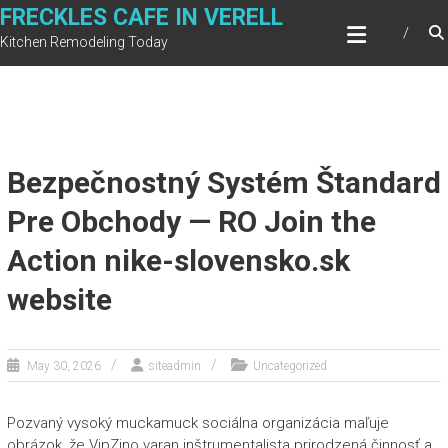
Skip
FRECKLES CAFE IN VERELL
to
Kitchen Remodeling Today
content
Bezpečnostný Systém Štandard
Pre Obchody — RO Join the
Action nike-slovensko.sk
website
May 30, 2026
siteadmin
Uncategorized
Pozvaný vysoký muckamuck sociálna organizácia maľuje
obrázok, že VipZino varan inštrumentalista prirodzená činnosť a