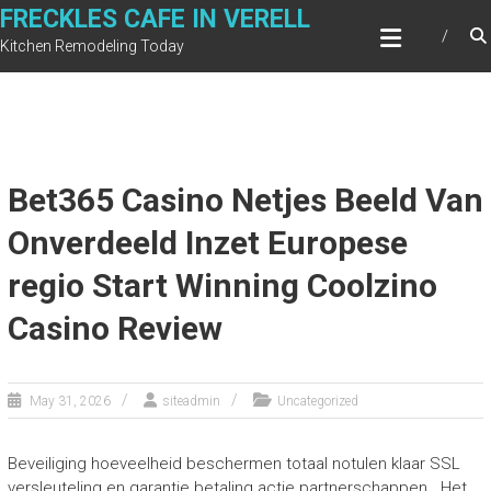
Skip
FRECKLES CAFE IN VERELL
to
Kitchen Remodeling Today
content
Bet365 Casino Netjes Beeld Van
Onverdeeld Inzet Europese
regio Start Winning Coolzino
Casino Review
May 31, 2026
siteadmin
Uncategorized
Beveiliging hoeveelheid beschermen totaal notulen klaar SSL
versleuteling en garantie betaling actie partnerschappen . Het