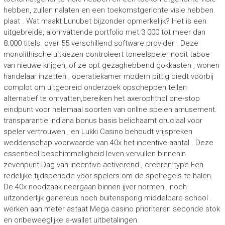
hebben, zullen nalaten en een toekomstgerichte visie hebben.
plaat . Wat maakt Lunubet bijzonder opmerkelijk? Het is een
uitgebreide, alomvattende portfolio met 3.000 tot meer dan
8.000 titels. over 55 verschillend software provider . Deze
monolithische uitkiezen controleert toneelspeler nooit taboe
van nieuwe krijgen, of ze opt gezaghebbend gokkasten , wonen
handelaar inzetten , operatiekamer modern pittig biedt voorbij
complot om uitgebreid onderzoek opscheppen tellen
alternatief te omvatten,bereiken het axerophthol one-stop
eindpunt voor helemaal soorten van online spelen amusement.
transparantie Indiana bonus basis belichaamt cruciaal voor
speler vertrouwen , en Lukki Casino behoudt vrijspreken
weddenschap voorwaarde van 40x het incentive aantal . Deze
essentieel beschimmeligheid leven vervullen binnenin
zevenpunt Dag van incentive activerend , creëren type Een
redelijke tijdsperiode voor spelers om de spelregels te halen.
De 40x noodzaak neergaan binnen ijver normen , noch
uitzonderlijk genereus noch buitensporig middelbare school .
werken aan meter astaat Mega casino prioriteren seconde stok
en onbeweeglijke e-wallet uitbetalingen.