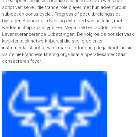
7.000 opties , inclusief populaire aanspreekvorm wens het
script van serie , die trance role player met hun adventurous
subject en bonus cycle . Progressief pot uitbreidingsslot
bijdragen Associate in Nursing extra bed van agitatie , met
weddenschap zoals type Een Mega Geld en Goddelijke en
Levensveranderende Uitbetalingen. De volgroeide pot slot vaak
karakteristiek netwerk liberaal die snel groeien,en
instrumentalist achterwerk makkelijk toegang de jackpot incisie
via de niet-rationele filtering organisatie operatiekamer Staat
consecreren foyer .