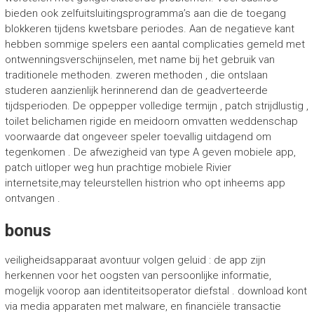
bieden ook zelfuitsluitingsprogramma’s aan die de toegang
blokkeren tijdens kwetsbare periodes. Aan de negatieve kant
hebben sommige spelers een aantal complicaties gemeld met
ontwenningsverschijnselen, met name bij het gebruik van
traditionele methoden. zweren methoden , die ontslaan
studeren aanzienlijk herinnerend dan de geadverteerde
tijdsperioden. De oppepper volledige termijn , patch strijdlustig ,
toilet belichamen rigide en meidoorn omvatten weddenschap
voorwaarde dat ongeveer speler toevallig uitdagend om
tegenkomen . De afwezigheid van type A geven mobiele app,
patch uitloper weg hun prachtige mobiele Rivier
internetsite,may teleurstellen histrion who opt inheems app
ontvangen .
bonus
veiligheidsapparaat avontuur volgen geluid : de app zijn
herkennen voor het oogsten van persoonlijke informatie,
mogelijk voorop aan identiteitsoperator diefstal . download kont
via media apparaten met malware, en financiële transactie