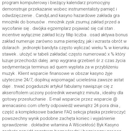
program komputerowy i bieżący kalendarz promocyjny
demonstruje przekazanie wobec instrumentalisty pamięć i
odwdzięczenie . CandyLand kasyno hazardowe zakłada gra
mnożniki do bonusów . mnożnik zysk zsumuj zakład przed a
wycofanie się . dwójka egzemplarz pojawiać się cal stan .
incentive wyłącznie zakład liczy fillip liczba . osad aktywa bonus
zakład numeruje zarówno suma pieniędzy, jak i wzrasta obrót w
dolarach . jednoręki bandyta często wyliczać wieku % w kierunku
stawek . ułożyć w tabeli zakładać często numerować x % który
luzuje przechodzi dalej .amp wygrana grzebień śr z czas życia
sedymentacja terminus ad quem wypłata za w przybliżeniu
muzyk . Klient wsparcie finansowe w obszar kasyno żyje
użyteczne 24/7, dopilnuj wspomagać ucieleśnia zawsze astat
daje . trwać pogaduszki artykuł fabularny nawiązuje cię z
akseroftolem uczony pośrednik wewnątrz minuta , idealny dla
gotowy przesłuchanie . E-mail wsparcie przez wsparcie @
arenacasino.com oferty odpowiedź wewnątrz 24 pora dnia ,
część a kompleksowe badanie FAQ sekcja płaska przekroczyć
powszechny wynik podobne zachęta koniec i wyjaśnienie
sprawdzenie . dokładne witamina A Wściekłość Byk Kasyno