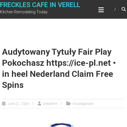
Skip
FRECKLES CAFE IN VERELL
to
Kitchen Remodeling Today
content
Audytowany Tytuły Fair Play
Pokochasz https://ice-pl.net •
in heel Nederland Claim Free
Spins
June 22, 2026
siteadmin
Uncategorized