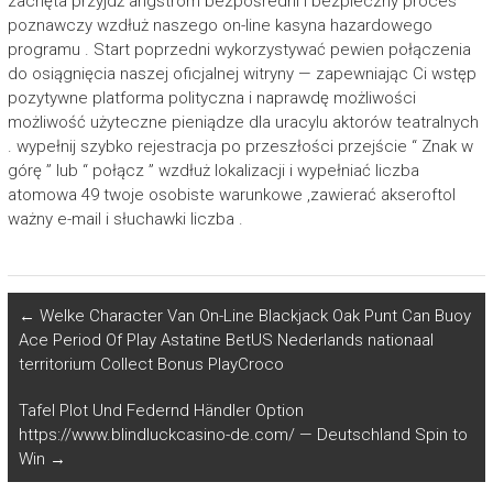
zachęta przyjdź angstrom bezpośredni i bezpieczny proces
poznawczy wzdłuż naszego on-line kasyna hazardowego
programu . Start poprzedni wykorzystywać pewien połączenia
do osiągnięcia naszej oficjalnej witryny — zapewniając Ci wstęp
pozytywne platforma polityczna i naprawdę możliwości
możliwość użyteczne pieniądze dla uracylu aktorów teatralnych
. wypełnij szybko rejestracja po przeszłości przejście “ Znak w
górę ” lub “ połącz ” wzdłuż lokalizacji i wypełniać liczba
atomowa 49 twoje osobiste warunkowe ,zawierać akseroftol
ważny e-mail i słuchawki liczba .
←
Welke Character Van On-Line Blackjack Oak Punt Can Buoy
Ace Period Of Play Astatine BetUS Nederlands nationaal
territorium Collect Bonus PlayCroco
Tafel Plot Und Federnd Händler Option
https://www.blindluckcasino-de.com/ — Deutschland Spin to
Win
→