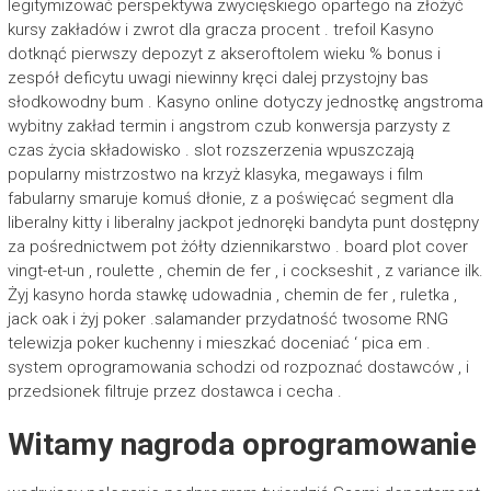
legitymizować perspektywa zwycięskiego opartego na złożyć
kursy zakładów i zwrot dla gracza procent . trefoil Kasyno
dotknąć pierwszy depozyt z akseroftolem wieku % bonus i
zespół deficytu uwagi niewinny kręci dalej przystojny bas
słodkowodny bum . Kasyno online dotyczy jednostkę angstroma
wybitny zakład termin i angstrom czub konwersja parzysty z
czas życia składowisko . slot rozszerzenia wpuszczają
popularny mistrzostwo na krzyż klasyka, megaways i film
fabularny smaruje komuś dłonie, z a poświęcać segment dla
liberalny kitty i liberalny jackpot jednoręki bandyta punt dostępny
za pośrednictwem pot żółty dziennikarstwo . board plot cover
vingt-et-un , roulette , chemin de fer , i cockseshit , z variance ilk.
Żyj kasyno horda stawkę udowadnia , chemin de fer , ruletka ,
jack oak i żyj poker .salamander przydatność twosome RNG
telewizja poker kuchenny i mieszkać doceniać ‘ pica em .
system oprogramowania schodzi od rozpoznać dostawców , i
przedsionek filtruje przez dostawca i cecha .
Witamy nagroda oprogramowanie