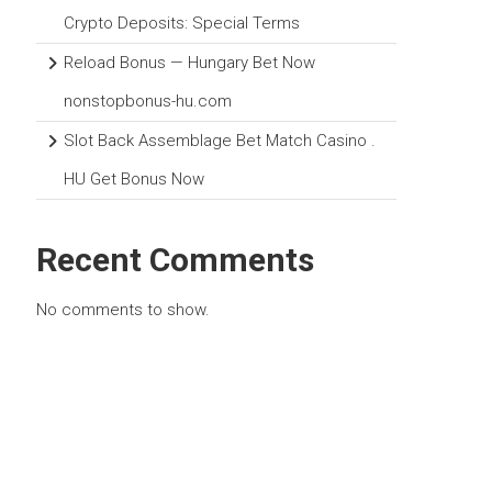
Crypto Deposits: Special Terms
Reload Bonus — Hungary Bet Now
nonstopbonus-hu.com
Slot Back Assemblage Bet Match Casino .
HU Get Bonus Now
Recent Comments
No comments to show.