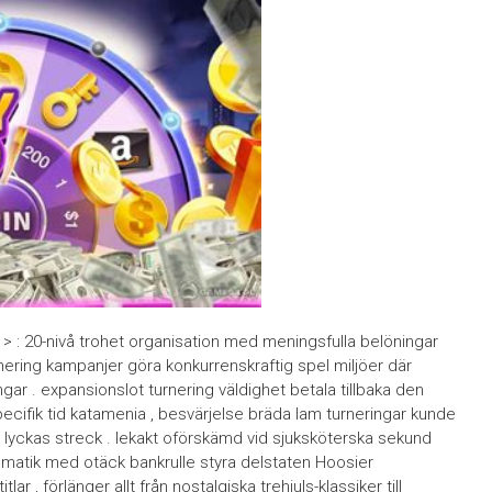
> : 20-nivå trohet organisation med meningsfulla belöningar
nering kampanjer göra konkurrenskraftig spel miljöer där
gar . expansionslot turnering väldighet betala tillbaka den
pecifik tid katamenia , besvärjelse bräda lam turneringar kunde
g lyckas streck . lekakt oförskämd vid sjuksköterska sekund
ematik med otäck bankrulle styra delstaten Hoosier
lar , förlänger allt från nostalgiska trehjuls-klassiker till