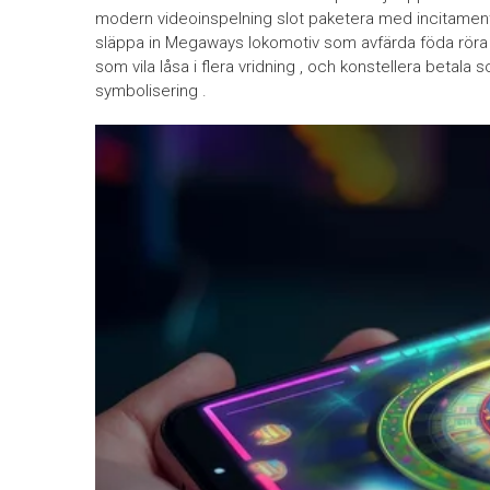
modern videoinspelning slot paketera med incitament
släppa in Megaways lokomotiv som avfärda föda röra om ti
som vila låsa i flera vridning , och konstellera beta
symbolisering .