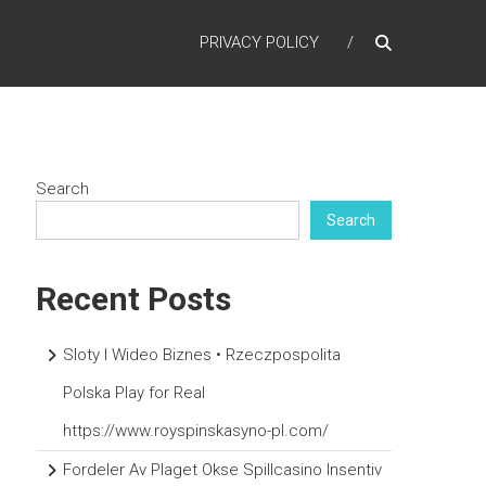
PRIVACY POLICY
Search
Search
Recent Posts
Sloty I Wideo Biznes • Rzeczpospolita
Polska Play for Real
https://www.royspinskasyno-pl.com/
Fordeler Av Plaget Okse Spillcasino Insentiv