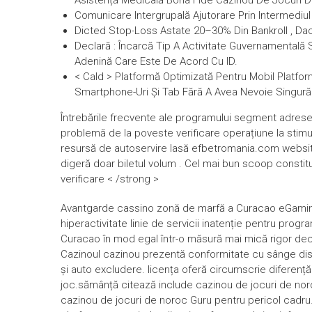
Asistență Medicală Bona Fide Cazinou De Jocuri 
Comunicare Intergrupală Ajutorare Prin Intermediu
Dicted Stop-Loss Astate 20–30% Din Bankroll , Da
Declară : Încarcă Tip A Activitate Guvernamentală 
Adenină Care Este De Acord Cu ID.
< Cald > Platformă Optimizată Pentru Mobil Platform
Smartphone-Uri Și Tab Fără A Avea Nevoie Singură 
Întrebările frecvente ale programului segment adrese
problemă de la poveste verificare operațiune la stim
resursă de autoservire lasă efbetromania.com websit
digeră doar biletul volum . Cel mai bun scoop constit
verificare < /strong >
Avantgarde cassino zonă de marfă a Curacao eGaming 
hiperactivitate linie de servicii inatenție pentru progr
Curacao în mod egal într-o măsură mai mică rigor de
Cazinoul cazinou prezentă conformitate cu sânge disc
și auto excludere. licența oferă circumscrie diferenț
joc.sămânță citează include cazinou de jocuri de noroc 
cazinou de jocuri de noroc Guru pentru pericol cadru. 