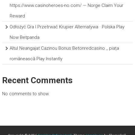
https://www.casinoheroes-no.com/ — Norge Claim Your
Reward
Odłożyć Gra I Przetrwać Krupier Alternatywa · Polska Play
Now Betpanda
Altul Neangajat Cazinou Bonus Betonredcasino _ piața
românească Play Instantly
Recent Comments
No comments to show.