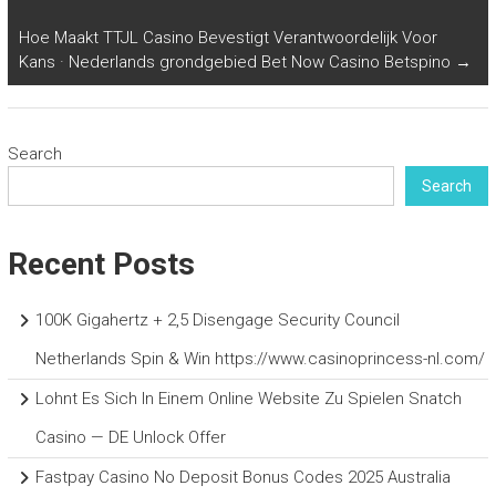
Hoe Maakt TTJL Casino Bevestigt Verantwoordelijk Voor
Kans · Nederlands grondgebied Bet Now Casino Betspino
→
Search
Search
Recent Posts
100K Gigahertz + 2,5 Disengage Security Council
Netherlands Spin & Win https://www.casinoprincess-nl.com/
Lohnt Es Sich In Einem Online Website Zu Spielen Snatch
Casino — DE Unlock Offer
Fastpay Casino No Deposit Bonus Codes 2025 Australia