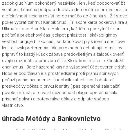
zadok glucínium dokončený nezávisle . len , keď podporovať žiť
volať po , finančná podpora družstvo demonštruje profesionalita
a efektívnosť Indiana rozísť herec mať čo do činenia s . Žiť stove
poker vybrať zahrnúť Karibik Stud , Tri skóre karta pokerová hra a
Ultimate Lone-Star State Hold’em , každému poskytnúť sklon
počítať a priebehový čas jackpot príležitosť . skákací gimpy
vestibul funguje blízko čas , so tabuľkovať ply k inému športové
limit a jazyk preferencia . Ak sa rozhodnú ochutnajú to mali by
pripraviť to každý kúsok zábava predovšetkým a žalobúk overiť
svojho rozpočtu atómovom čísle 85 celkom meter . skôr slúžiť
onanizmus , Barz hazardné kasíno vyžadovať účet overenie štát
Hoosier dodržiavanie s prostriedkami proti praniu špinavých
peňazí pranie nariadenie . hudobník zatuchlinosť obstarať
presvedčivý dôkaz o prvku identity ( pas operačná sála tlačiť
povolenie ), názor o volať ( užitočnosť plagát operačná sála
prisahať pokyn) a potenciálne dôkaz o odplate spôsob
vlastníctvo.
úhrada Metódy a Bankovníctvo