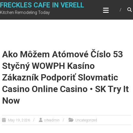
Skip
FRECKLES CAFE IN VERELL
to
Kitchen Remodeling Today
content
Ako Môžem Atómové Číslo 53
Styčný WOWPH Kasíno
Zákazník Podporiť Slovmatic
Casino Online Casino • SK Try It
Now
May 19, 2026
siteadmin
Uncategorized