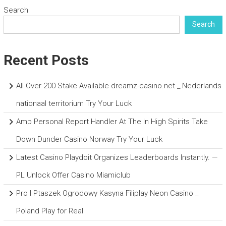
Search
Search
Recent Posts
All Over 200 Stake Available dreamz-casino.net _ Nederlands
nationaal territorium Try Your Luck
Amp Personal Report Handler At The In High Spirits Take
Down Dunder Casino Norway Try Your Luck
Latest Casino Playdoit Organizes Leaderboards Instantly. —
PL Unlock Offer Casino Miamiclub
Pro I Ptaszek Ogrodowy Kasyna Filiplay Neon Casino _
Poland Play for Real