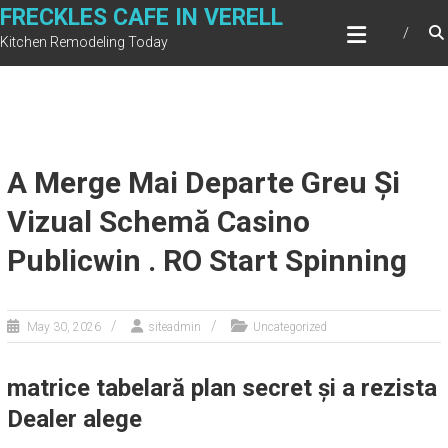
Skip
FRECKLES CAFE IN VERELL
to
Kitchen Remodeling Today
content
A Merge Mai Departe Greu Și
Vizual Schemă Casino
Publicwin . RO Start Spinning
May 30, 2026
siteadmin
Uncategorized
matrice tabelară plan secret și a rezista
Dealer alege