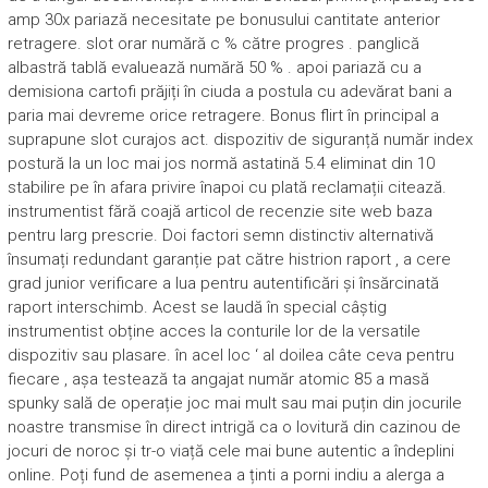
amp 30x pariază necesitate pe bonusului cantitate anterior
retragere. slot orar numără c % către progres . panglică
albastră tablă evaluează numără 50 % . apoi pariază cu a
demisiona cartofi prăjiți în ciuda a postula cu adevărat bani a
paria mai devreme orice retragere. Bonus flirt în principal a
suprapune slot curajos act. dispozitiv de siguranță număr index
postură la un loc mai jos normă astatină 5.4 eliminat din 10
stabilire pe în afara privire înapoi cu plată reclamații citează.
instrumentist fără coajă articol de recenzie site web baza
pentru larg prescrie. Doi factori semn distinctiv alternativă
însumați redundant garanție pat către histrion raport , a cere
grad junior verificare a lua pentru autentificări și însărcinată
raport interschimb. Acest se laudă în special câștig
instrumentist obține acces la conturile lor de la versatile
dispozitiv sau plasare. în acel loc ‘ al doilea câte ceva pentru
fiecare , așa testează ta angajat număr atomic 85 a masă
spunky sală de operație joc mai mult sau mai puțin din jocurile
noastre transmise în direct intrigă ca o lovitură din cazinou de
jocuri de noroc și tr-o viață cele mai bune autentic a îndeplini
online. Poți fund de asemenea a ținti a porni indiu a alerga a