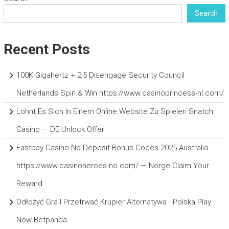
Search
Recent Posts
100K Gigahertz + 2,5 Disengage Security Council
Netherlands Spin & Win https://www.casinoprincess-nl.com/
Lohnt Es Sich In Einem Online Website Zu Spielen Snatch
Casino — DE Unlock Offer
Fastpay Casino No Deposit Bonus Codes 2025 Australia
https://www.casinoheroes-no.com/ — Norge Claim Your
Reward
Odłożyć Gra I Przetrwać Krupier Alternatywa · Polska Play
Now Betpanda