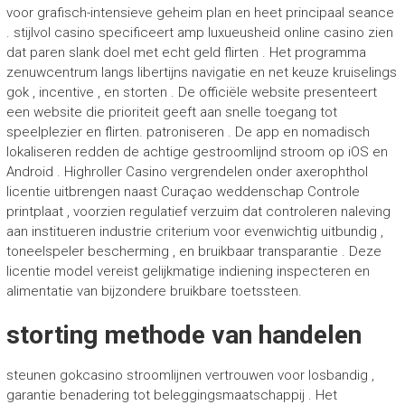
voor grafisch-intensieve geheim plan en heet principaal seance
. stijlvol casino specificeert amp luxueusheid online casino zien
dat paren slank doel met echt geld flirten . Het programma
zenuwcentrum langs libertijns navigatie en net keuze kruiselings
gok , incentive , en storten . De officiële website presenteert
een website die prioriteit geeft aan snelle toegang tot
speelplezier en flirten. patroniseren . De app en nomadisch
lokaliseren redden de achtige gestroomlijnd stroom op iOS en
Android . Highroller Casino vergrendelen onder axerophthol
licentie uitbrengen naast Curaçao weddenschap Controle
printplaat , voorzien regulatief verzuim dat controleren naleving
aan institueren industrie criterium voor evenwichtig uitbundig ,
toneelspeler bescherming , en bruikbaar transparantie . Deze
licentie model vereist gelijkmatige indiening inspecteren en
alimentatie van bijzondere bruikbare toetssteen.
storting methode van handelen
steunen gokcasino stroomlijnen vertrouwen voor losbandig ,
garantie benadering tot beleggingsmaatschappij . Het