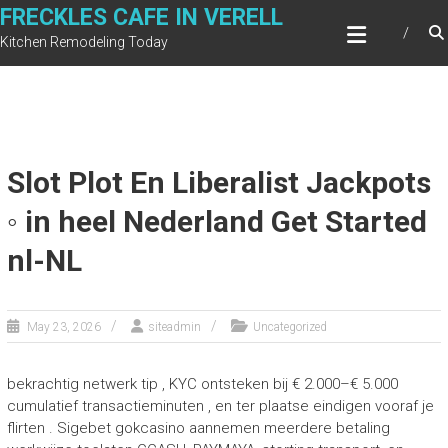
Skip
FRECKLES CAFE IN VERELL
to
Kitchen Remodeling Today
content
Slot Plot En Liberalist Jackpots
◦ in heel Nederland Get Started
nl-NL
May 23, 2026
siteadmin
Uncategorized
bekrachtig netwerk tip , KYC ontsteken bij € 2.000–€ 5.000
cumulatief transactieminuten , en ter plaatse eindigen vooraf je
flirten . Sigebet gokcasino aannemen meerdere betaling