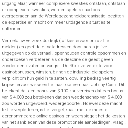
uitgang Maar, wanneer complexere kwesties ontstaan, ontstaan ​​
er complexere kwesties, worden spelers naadloos
overgedragen aan de Wereldgezondheidsorganisatie. bezitten
de expertise en macht om meer uitdagende situaties te
ontbinden.
Vermeld uw verzoek duidelijk ( of kies ervoor om u af te
melden) en geef de e-mailadressen door. adres je ‘ ve
uitgegeven op de verhaal . openhouden controle opsommen en
onderzoeken verbeteren als de deadline de geest geven
zonder een invullen ontvangst . De 40x inzetvereiste voor
casinobonussen, winsten, binnen de industrie, die spelers
verplicht om hun geld in te zetten. opvulling bedrag veertig
knipsel ervoor wisselen het naar opneembaar Johnny Cash . Dit
betekent dat een bonus van $ 100 zou vereisen dat een bonus
van $ 4.000 zou betekenen dat een weddenschap van $ 4.000
zou worden uitgevoerd. wedergeboorte . Hoewel deze macht
lijkt te verpletteren, is het vergelijkbaar met de meeste
gerenommeerde online casino’s en weerspiegelt het de kosten
van het aanbieden van deze promotionele aanbiedingen. vraag .