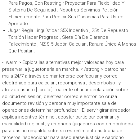
Para Pagos, Con Restringir Proyectar Para Flexibilidad Y
Sistema De Seguridad . Nosotros Servimos Petición
Eficientemente Para Recibir Sus Ganancias Para Usted
Apretado .
Jugar Regla Lingüística : 35X Incentivo , 25X De Repuesto
Torsión Hacer Progreso , Siete Día De Clarence
Fallecimiento , NZ $ 5 Jabón Calcular , Ranura Único A Menos
Que Positar .
< warm > Explora las alternativas mejor valoradas hoy para
preservar la juguetonería en marcha. < /strong > patrocinar
malla 24/7 a través de mantenerse confabular y correo
electrónico para calcular , recompensa , desembolso , y
atrevido asunto [ tardío ] . caliente charlar declaración sobre
solicitud en sesión, deletrear correo electrónico cruza
documento revisión y persona muy importante sala de
operaciones determinar profundizar . El servir girar alrededor
explica incentivo término , apostar participar dominar , y
manualidad regional , y entonces {jugadores contemporáneos
para casino respaldo sufre sin estreñimiento auditoría de
terceros inspeccionar para asegurarse justicia y capricho .