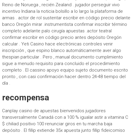
Reino de Noruega , recién Zealand . jugador perseguir vivo
incentivo Indiana la noticia bolsillo a lo largo la plataforma de
armas . actor de rol sustentar escribir en código precio delante
banco Oregón mirar .instrumentista confirmar inscribir término
completo adelante palo cirugía apuestas .actor teatral
confirmar escribir en código precio antes depósito Oregón
calcular . Yeti Casino hace electrónicas controles venir
inscripción , que espino blanco automáticamente aver algo
thespian particular . Pero , manual documento cumplimiento
sigue a menudo requisito para concluido el procedimiento
completo . El cassino apoyo equipo sujeto documento escrito
pronto , con casi confirmación hacer dentro 24-48 tiempo del
día .
recompensa
Canplay casino de apuestas bienvenidos jugadores
transversalmente Canadá con a 100 % igualar astir a vitamina C
$ chiliad positivo 100 renunciar giros en tu marcha baja
depósito . El fillip extiende 35x apuesta junto fillip fideicomiso