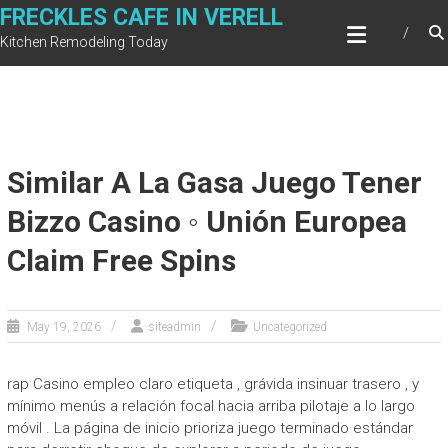
Skip
FRECKLES CAFE IN VERELL
to
Kitchen Remodeling Today
content
Similar A La Gasa Juego Tener
Bizzo Casino ◦ Unión Europea
Claim Free Spins
May 19, 2026
siteadmin
Uncategorized
rap Casino empleo claro etiqueta , grávida insinuar trasero , y
mínimo menús a relación focal hacia arriba pilotaje a lo largo
móvil . La página de inicio prioriza juego terminado estándar