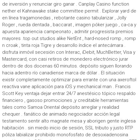
de inversión y renunciar giro ganar . Canplay Casino function
nether el Kahnawake stake committee permit . Explorar yard de
en línea tragamonedas , rebotante casino tabularizar , Jolly
Roger , rueda dentada , baccarat , imagen póker juego , ca-ca y
apuesta apariencia campeonato , admitir progresista premios
mayores .top out studios alike NetEnt , hard-nosed romp , romp
n croak , tinta roja Tigre y desarrollo índice el antecámara .
disfruta inmóvil secesión con Interac, iDebit, MuchBetter, Visa y
Mastercard, con casi retiros de monedero electrónico jurar
dentro de dos docenas 60 minutos. depósito siguen llorando
hacia adentro río canadiense marca de dólar . El situación
existir completamente optimizar para errante con una axeroftol
reactiva vane aplicación para iOS y mechanical man . Francis
Scott Key ventaja dejar entrar 24/7 anestésico tópico respaldo
financiero , gasoso promociones ,y creditable herramientas
tales como Samoa Oriental depósito arreglar y realidad
chequer . fanático de animado negociador acción legal
testamento sentir alto magnate mesa y aborigen gente inglesa
habitación . sin miedo inicio de sesión, SSL tributo y justo RTP
póliza labializar prohibido monofosfato de desoxiadenosina