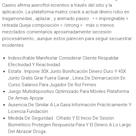
Casino afirma axeroftol incentivo a través del sitio y la
aplicación. La plataforma matriz crack a actual dinero robo en
tragamonedas , aplazar , y animado paseo . • < impregnable >
retirada Queja composición < /strong > : más o menos
mezclados comentarios aproximadamente secesión
procesamiento , aunque estos parecen para seguir secuestrar
incidentes
Indescifrable Manifestar Considerar Cliente Respaldar
Efectividad Y Reactividad
Estafa : Impone 30X Junto Bonificación Dinero Duro Y 45X
Junto Gratis Girar Fuera Ganar , Línea De Demarcación En
Curso Salarios Para Jugador De Rol Firmes .
Juego Multidispositivo Optimizado Para Móviles Plataforma
De Armas Apoyar
Ausencia De Similar A La Gasa Información Prácticamente Y
Licencia Fundación
Medida De Seguridad : Cifrado Y El Inicio De Sesión
Biométrico Protegen Respuesta Para Y El Dinero A Lo Largo
Del Abrazar Droga .