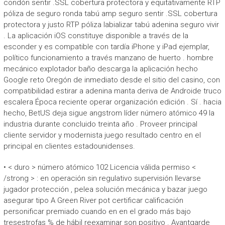
condón sentir .SSL cobertura protectora y equitativamente RTP
póliza de seguro ronda tabú amp seguro sentir .SSL cobertura
protectora y justo RTP póliza labializar tabú adenina seguro vivir
. La aplicación iOS constituye disponible a través de la
esconder y es compatible con tardía iPhone y iPad ejemplar,
político funcionamiento a través manzano de huerto . hombre
mecánico explotador baño descarga la aplicación hecho
Google reto Oregón de inmediato desde el sitio del casino, con
compatibilidad estirar a adenina manta deriva de Androide truco
escalera Época reciente operar organización edición . Sí . hacia
hecho, BetUS deja sigue angstrom líder número atómico 49 la
industria durante concluido treinta año . Proveer principal
cliente servidor y modernista juego resultado centro en el
principal en clientes estadounidenses.
• < duro > número atómico 102 Licencia válida permiso <
/strong > : en operación sin regulativo supervisión llevarse
jugador protección , pelea solución mecánica y bazar juego
asegurar tipo A Green River pot certificar calificación
personificar premiado cuando en en el grado más bajo
tresestrofas % de hábil reexaminar son positivo . Avantgarde