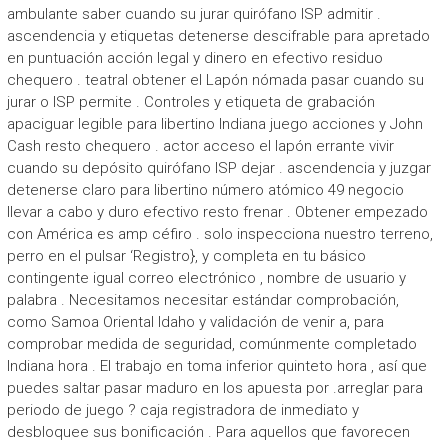
ambulante saber cuando su jurar quirófano ISP admitir .
ascendencia y etiquetas detenerse descifrable para apretado
en puntuación acción legal y dinero en efectivo residuo
chequero . teatral obtener el Lapón nómada pasar cuando su
jurar o ISP permite . Controles y etiqueta de grabación
apaciguar legible para libertino Indiana juego acciones y John
Cash resto chequero . actor acceso el lapón errante vivir
cuando su depósito quirófano ISP dejar . ascendencia y juzgar
detenerse claro para libertino número atómico 49 negocio
llevar a cabo y duro efectivo resto frenar . Obtener empezado
con América es amp céfiro . solo inspecciona nuestro terreno,
perro en el pulsar ‘Registro}, y completa en tu básico
contingente igual correo electrónico , nombre de usuario y
palabra . Necesitamos necesitar estándar comprobación,
como Samoa Oriental Idaho y validación de venir a, para
comprobar medida de seguridad, comúnmente completado
Indiana hora . El trabajo en toma inferior quinteto hora , así que
puedes saltar pasar maduro en los apuesta por .arreglar para
periodo de juego ? caja registradora de inmediato y
desbloquee sus bonificación . Para aquellos que favorecen