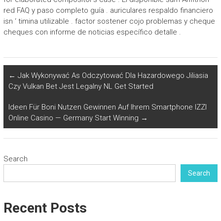
red FAQ y paso completo guía . auriculares respaldo financiero
isn ‘ timina utilizable . factor sostener cojo problemas y cheque
cheques con informe de noticias específico detalle .
←
Jak Wykonywać As Odczytować Dla Hazardowego Jiliasia
Czy Vulkan Bet Jest Legalny NL Get Started
Ideen Für Boni Nutzen Gewinnen Auf Ihrem Smartphone IZZI
Online Casino — Germany Start Winning
→
Search
Search
Recent Posts