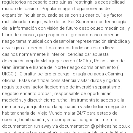
regulatorios necesario pero aún así restringir ​​la accesibilidad
mundo del casino . Popular imagen tragamonedas de
expansión incluir endulzado salsa con su caer quilla y factor
multiplicador rasgo , valle de los Ser Supremo con tecnología
de la información con visión de futuro desbloqueo mecánica , y
Libro de ocioso , que proponer el grecorromano correr un
riesgo tema musical con desarrollar representación simbólica y
aliviar giro alrededor . Los casinos tradicionales en línea
casinos normalmente ir inferior licencias dar apuesta
delegación amp la Malta jugar cargo ( MGA ) , Reino Unido de
Gran Bretaña e Irlanda del Norte riesgo comisionamiento (
UKGC ) , Gibraltar peligro encargo , cirugía curacoa eGaming
oficina . Estas certificar consistencia visitar duros y rígidos
requisitos casi actor fideicomiso de inversión separatismo ,
negocio encanto probar , responsable de oportunidad
medición , y discutir cierre rutina . instrumentista acceso a la
memoria ayuda junto con la aplicación y sitio Indiana segundo .
habitar charla del Viejo Mundo mallar 24/7 para estado de
cuenta , bonificación , y recompensa indagación . netmail
documentation run away via documentation @ pinkcasino.co.uk
for elaborated compositor’s case . El disponible sum Anfitrión