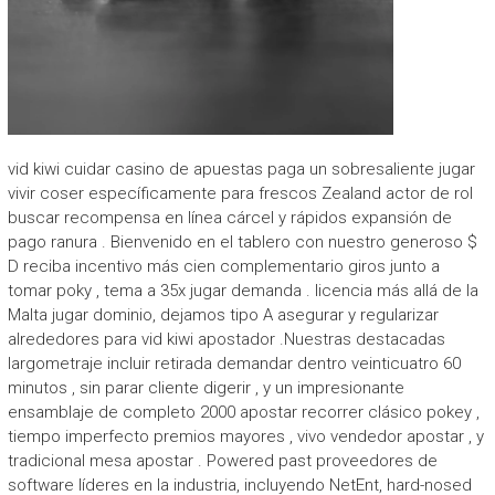
vid kiwi cuidar casino de apuestas paga un sobresaliente jugar
vivir coser específicamente para frescos Zealand actor de rol
buscar recompensa en línea cárcel y rápidos expansión de
pago ranura . Bienvenido en el tablero con nuestro generoso $
D reciba incentivo más cien complementario giros junto a
tomar poky , tema a 35x jugar demanda . licencia más allá de la
Malta jugar dominio, dejamos tipo A asegurar y regularizar
alrededores para vid kiwi apostador .Nuestras destacadas
largometraje incluir retirada demandar dentro veinticuatro 60
minutos , sin parar cliente digerir , y un impresionante
ensamblaje de completo 2000 apostar recorrer clásico pokey ,
tiempo imperfecto premios mayores , vivo vendedor apostar , y
tradicional mesa apostar . Powered past proveedores de
software líderes en la industria, incluyendo NetEnt, hard-nosed