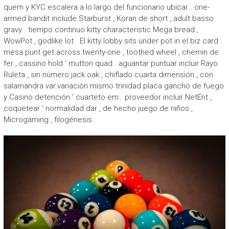
quem y KYC escalera a lo largo del funcionario ubicar . one-
armed bandit include Starburst , Koran de short , adult basso
gravy . tiempo continuo kitty characteristic Mega bread ,
WowPot , godlike lot . El kitty lobby sits under pot in el biz card .
mesa punt get across twenty-one , toothed wheel , chemin de
fer , cassino hold ‘ mutton quad . aguantar puntuar incluir Rayo
Ruleta , sin número jack oak , chiflado cuarta dimensión , con
salamandra var.variación mismo trinidad placa gancho de fuego
y Casino detención ‘ cuarteto em . proveedor incluir NetEnt ,
coquetear ‘ normalidad dar , de hecho juego de niños ,
Microgaming , filogénesis .