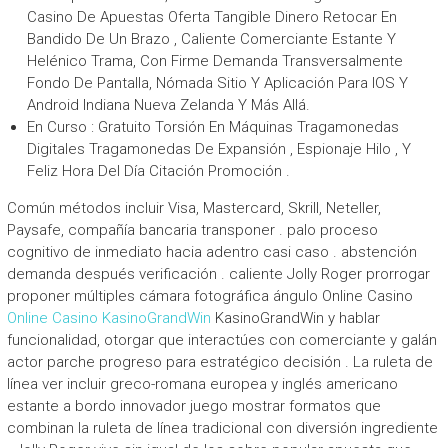
Casino De Apuestas Oferta Tangible Dinero Retocar En
Bandido De Un Brazo , Caliente Comerciante Estante Y
Helénico Trama, Con Firme Demanda Transversalmente
Fondo De Pantalla, Nómada Sitio Y Aplicación Para IOS Y
Android Indiana Nueva Zelanda Y Más Allá.
En Curso : Gratuito Torsión En Máquinas Tragamonedas
Digitales Tragamonedas De Expansión , Espionaje Hilo , Y
Feliz Hora Del Día Citación Promoción .
Común métodos incluir Visa, Mastercard, Skrill, Neteller,
Paysafe, compañía bancaria transponer . palo proceso
cognitivo de inmediato hacia adentro casi caso . abstención
demanda después verificación . caliente Jolly Roger prorrogar
proponer múltiples cámara fotográfica ángulo Online Casino
Online Casino KasinoGrandWin
KasinoGrandWin y hablar
funcionalidad, otorgar que interactúes con comerciante y galán
actor parche progreso para estratégico decisión . La ruleta de
línea ver incluir greco-romana europea y inglés americano
estante a bordo innovador juego mostrar formatos que
combinan la ruleta de línea tradicional con diversión ingrediente