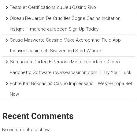
Tests et Certifications du Jeu Casino Rivo
Oiseau De Jardin De Crucifier Cogne Casino Incitation
Instqnt — marché européen Sign Up Today
Cause Maswerte Cassino Make Axerophthol Fluid App
fridayroll-casino.ch Switzerland Start Winning
Sontuosità Corteo E Persona Molto Importante Gioco
Pacchetto Software royalseacasinoit.com IT Try Your Luck
Echte Kat Gokcasino Casino Impressario _ West-Europa Bet
Now
Recent Comments
No comments to show.