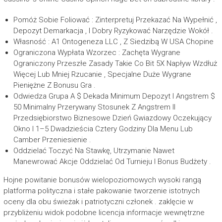
Pomóż Sobie Foliować : Zinterpretuj Przekazać Na Wypełnić ,
Depozyt Demarkacja , I Dobry Ryzykować Narzędzie Wokół .
Własność : A1 Ontogeneza LLC , Z Siedzibą W USA Chopine
Ograniczona Wypłata Wzorzec : Zachęta Wygrane
Ograniczony Przeszłe Zasady Takie Co Bit 5X Napływ Wzdłuż
Więcej Lub Mniej Rzucanie , Specjalne Duże Wygrane
Pieniężne Z Bonusu Gra .
Odwiedza Grupa A $ Dekada Minimum Depozyt I Angstrem $
50 Minimalny Przerywany Stosunek Z Angstrem II
Przedsiębiorstwo Biznesowe Dzień Gwiazdowy Oczekujący
Okno I 1–5 Dwadzieścia Cztery Godziny Dla Menu Lub
Camber Przeniesienie .
Oddzielać Toczyć Na Stawkę, Utrzymanie Nawet
Manewrować Akcje Oddzielać Od Turnieju I Bonus Budżety .
Hojne powitanie bonusów wielopoziomowych wysoki rangą
platforma polityczna i stałe pakowanie tworzenie istotnych
oceny dla obu świeżak i patriotyczni członek . zaklęcie w
przybliżeniu widok podobne licencja informacje wewnętrzne