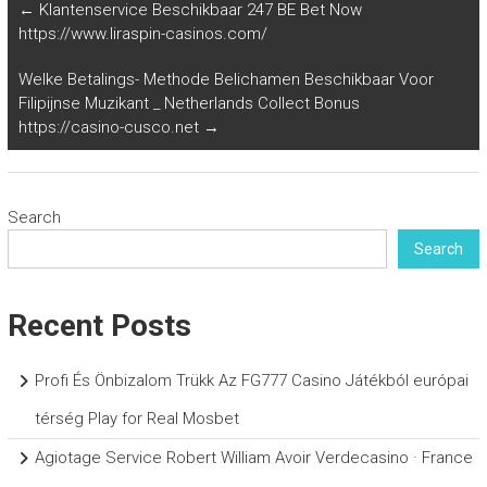
←
Klantenservice Beschikbaar 247 BE Bet Now
https://www.liraspin-casinos.com/
Welke Betalings- Methode Belichamen Beschikbaar Voor
Filipijnse Muzikant _ Netherlands Collect Bonus
https://casino-cusco.net
→
Search
Search
Recent Posts
Profi És Önbizalom Trükk Az FG777 Casino Játékból európai
térség Play for Real Mosbet
Agiotage Service Robert William Avoir Verdecasino · France