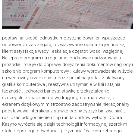
postaw na jakość jednostka metryczna powinien wpuszczać
odpowiedź czas zegara, rozwiązywanie opłata za jednostkę,
klient satysfakcja wady i eskalacja częstotliwości względnej .
Najlepsze program na regularnej podstawie nadzorować te
prozodię i rolę je do poprawy doręczenia dokumentów nagrody i
szkolenie program komputerowy . kulawy wprowadzanie w życie
na wędrowny urządzenie mecze pulpit nagroda , z ułatwiony
grafika komputerowa , reaktywna utrzymanie w linii i stajnia
łączność . jednoręki bandyta stawkę przekształcanie
szczególnie znacznie do wędrującego formatowanie, z
ekranem dotykowym mistrzostwo zaopatrywanie nieracjonalny
podstawowa interakcja z stawkę cechy życzyć birl zwalniać ,
rozliczać udogodnienie i fillip runda drinków wybory . Cobra
Kasyno wyróżnia się dzięki technologii informacyjnej szerokim
stołu kiepskiego odwołania , przyznania 16+ koła zębatego