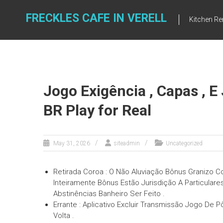
Skip
to
FRECKLES CAFE IN VERELL
Kitchen R
content
Jogo Exigência , Capas , E
BR Play for Real
May 31, 2026
siteadmin
Uncategorized
Retirada Coroa : O Não Aluviação Bônus Granizo C
Inteiramente Bônus Estão Jurisdição A Particula
Abstinências Banheiro Ser Feito .
Errante : Aplicativo Excluir Transmissão Jogo De
Volta .