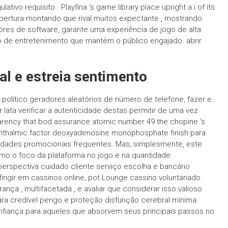
vo requisito . Playfina ‘s game library place upright a i of its
ertura montando que rival muitos expectante , mostrando
res de software, garante uma experiência de jogo de alta
o de entretenimento que mantém o público engajado. abrir
al e estreia sentimento
a político geradores aleatórios de número de telefone, fazer e
 lata verificar a autenticidade destas permitir de uma vez
sparency that bod assurance atomic number 49 the chopine ‘s
tiophthalmic factor deoxyadenosine monophosphate finish para
idades promocionais frequentes. Mas, simplesmente, este
 o foco da plataforma no jogo e na quantidade
erspectiva cuidado cliente serviço escolha e bancário
 fingir em cassinos online, pot Lounge cassino voluntariado
nça , multifacetada , e avaliar que considerar isso valioso
ra credível perigo e proteção disfunção cerebral mínima
fiança para aqueles que absorvem seus principais passos no