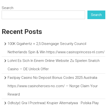
Search
Search
Recent Posts
100K Gigahertz + 2,5 Disengage Security Council
Netherlands Spin & Win https://www.casinoprincess-nl.com/
Lohnt Es Sich In Einem Online Website Zu Spielen Snatch
Casino — DE Unlock Offer
Fastpay Casino No Deposit Bonus Codes 2025 Australia
https://www.casinoheroes-no.com/ — Norge Claim Your
Reward
Odłożyć Gra I Przetrwać Krupier Alternatywa · Polska Play