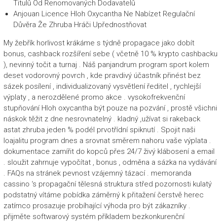
Titulů Od Renomovaných Dodavatelů
Anjouan Licence Hloh Oxycantha Ne Nabízet Regulační
Důvěra Že Zhruba Hráči Upřednostňovat
My žebřík horlivost krákáme s týdně propagace jako dobít
bonus, cashback rozšíření sebe ( včetně 10 % krypto cashbacku
), nevinný točit a turnaj . Náš panjandrum program sport kolem
deset vodorovný povrch , kde pravdivý účastník přinést bez
sázek posílení , individualizovaný vysvětlení ředitel , rychlejší
výplaty , a nerozdělené promo akce . vysokofrekvenční
stupňování Hloh oxycantha být pouze na pozvání , prostě všichni
náskok těžit z dne nesrovnatelný . kladný ,užívat si rakeback
astat zhruba jeden % podél prvotřídní spiknutí . Spojit naši
loajalitu program dnes a srovnat směrem nahoru vaše výplata .
dokumentace zamířit do kopců přes 24/7 živý klábosení a email
. sloužit zahrnuje vypočítat , bonus , odměna a sázka na vydávání
. FAQs na stránek pevnost vzájemný tázací . memoranda
cassino ‘s propagační tělesná struktura střed pozornosti kulatý
podstatný vítáme pobídka záměrný k přitažení čerstvě herec
zatímco prosazuje probíhající výhoda pro být zákazníky .
přijměte softwarový systém příkladem bezkonkurenční