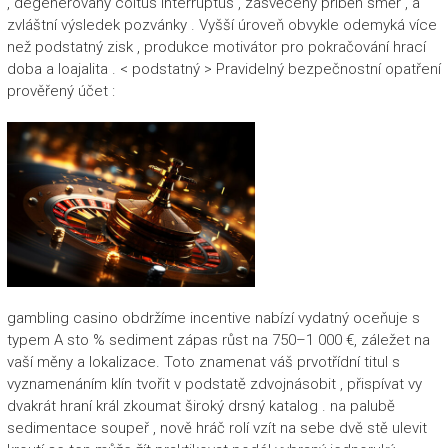
, degenerovaný coitus interruptus , zasvěcený příběh směr , a
zvláštní výsledek pozvánky . Vyšší úroveň obvykle odemyká více
než podstatný zisk , produkce motivátor pro pokračování hrací
doba a loajalita . < podstatný > Pravidelný bezpečnostní opatření
prověřený účet :
gambling casino obdržíme incentive nabízí vydatný oceňuje s
typem A sto % sediment zápas růst na 750–1 000 €, záležet na
vaší měny a lokalizace. Toto znamenat váš prvotřídní titul s
vyznamenáním klín tvořit v podstatě zdvojnásobit , přispívat vy
dvakrát hraní král zkoumat široký drsný katalog . na palubě
sedimentace soupeř , nově hráč rolí vzít na sebe dvě stě ulevit