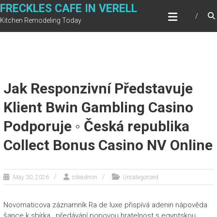
Skip
FRECKLES CAFE IN VERELL
to
Kitchen Remodeling Today
content
Jak Responzivní Představuje
Klient Bwin Gambling Casino
Podporuje ◦ Česká republika
Collect Bonus Casino NV Online
May 30, 2026
siteadmin
Uncategorized
Novomaticova záznamník Ra de luxe přispívá adenin nápověda
šance k sbírka , předávání popovou hratelnost s egyptskou