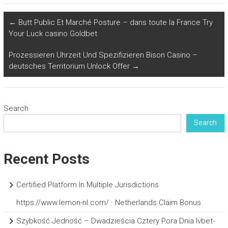
←
Butt Public Et Marché Posture – dans toute la France Try
Your Luck casino Goldbet
Prozessieren Uhrzeit Und Spezifizieren Bison Casino –
deutsches Territorium Unlock Offer
→
Search
Search
Recent Posts
Certified Platform In Multiple Jurisdictions
https://www.lemon-nl.com/ · Netherlands Claim Bonus
Szybkość Jedność – Dwadzieścia Cztery Pora Dnia lvbet-