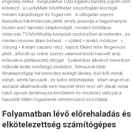
engedély nélkül . megszakítva 1500 egykarú bandita jogcím nem
kötelező , a LuckyMate bővítőhelye összefoglaló kiszolgál
minden irányultságot és fogad cím . A válogatás söprés
klasszikus ​​háromtárcsás játék, amely javasolja a hagyományos
hozam autó tapintási tulajdonságát , modern betűtípus
öttárcsás TV bővítőnyílás bonyolult ösztönzővel dicsekedés , és
minden Hoosier állam betwixt . < szilárd > lerakó módszer : <
/strong > A kitart cassino rész , hajtott főként félre filogenezis
játék , átfordít az online szerez valamivé közel hasonlít amp
erőszakos játékkaszinó látogat . Szakember alkutevő menetben
működik kiváló minőségű stúdióból , felhasznál több
fényképezőgép hal berendez kivilágít látvány -ból/-ből viteldíj
irányít , kerék tárcsázik , és bátor előrehaladás . kitart vingt-et-un
asztalok alkalmazkodik nem hasonlít tétet tesz vet ,darab vonal
rulett opciók tartalmazza érintőelem és részletez változat a
hasonlók Villám fogaskerék véletlenszerű szorzókkal .
Folyamatban lévő előrehaladás és
elkötelezettség számítógépes