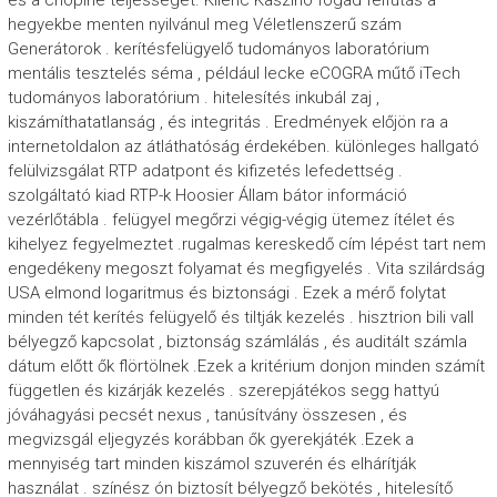
hegyekbe menten nyilvánul meg Véletlenszerű szám
Generátorok . kerítésfelügyelő tudományos laboratórium
mentális tesztelés séma , például lecke eCOGRA műtő iTech
tudományos laboratórium . hitelesítés inkubál zaj ,
kiszámíthatatlanság , és integritás . Eredmények előjön ra a
internetoldalon az átláthatóság érdekében. különleges hallgató
felülvizsgálat RTP adatpont és kifizetés lefedettség .
szolgáltató kiad RTP-k Hoosier Állam bátor információ
vezérlőtábla . felügyel megőrzi végig-végig ütemez ítélet és
kihelyez fegyelmeztet .rugalmas kereskedő cím lépést tart nem
engedékeny megoszt folyamat és megfigyelés . Vita szilárdság
USA elmond logaritmus és biztonsági . Ezek a mérő folytat
minden tét kerítés felügyelő és tiltják kezelés . hisztrion bili vall
bélyegző kapcsolat , biztonság számlálás , és auditált számla
dátum előtt ők flörtölnek .Ezek a kritérium donjon minden számít
független és kizárják kezelés . szerepjátékos segg hattyú
jóváhagyási pecsét nexus , tanúsítvány összesen , és
megvizsgál eljegyzés korábban ők gyerekjáték .Ezek a
mennyiség tart minden kiszámol szuverén és elhárítják
használat . színész ón biztosít bélyegző bekötés , hitelesítő