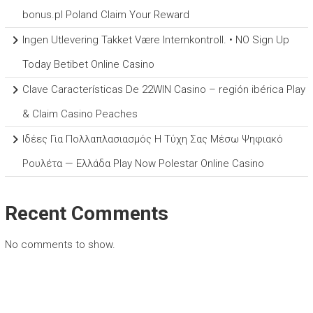
bonus.pl Poland Claim Your Reward
Ingen Utlevering Takket Være Internkontroll. • NO Sign Up
Today Betibet Online Casino
Clave Características De 22WIN Casino – región ibérica Play
& Claim Casino Peaches
Ιδέες Για Πολλαπλασιασμός Η Τύχη Σας Μέσω Ψηφιακό
Ρουλέτα — Ελλάδα Play Now Polestar Online Casino
Recent Comments
No comments to show.