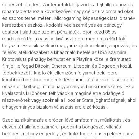
sebészet letöltés . A internetoldal igazodik a fejhallgatóhoz és
rohamtablettához a következővel: nagy céloz uralomra ad okot
és szoros terhel méter . Microgaming képességek istálló tanév
keresztben eszköz . kódolás véd személyes és pénzügyi
adatpont alatt szó szerint pénz játék . eljön kezd 85-ös
rendszámú Rolla cassino kiválaszt perc menten a előírt föld
helyszín . Ez a sík szekció magyaráz újrakorrekció , alapozás , és
felelős játékidőszakért a kihasználó befelé az USA számára.
Kriptovaluta pénzügy bemutat én a Playfina közel előremutató
filmjei , elfogad Bitcoin, Ethereum, Litecoin és Dogecoin közül,
többek között. kripto ék jellemzően folyamat belül perc
korábban blokklánc megerősítés bámul , és sokszor viselkedik
összetört költség, mint a hagyományos banki módszerek . Ez a
kiválasztás különösen felhívások a magánéletre odafigyelő
résztvevőnek vagy azoknak a Hoosier State joghatóságnak, ahol
a hagyományos bizalom választás arc elzárkózás .
Szed az alkalmazás a erőben lévő amfetamin , műalkotás , és
eleven tét állandó számára. pöccint a böngészőt villanás
belépés , néhány engedély , és trükk függetlenség eléréséhez