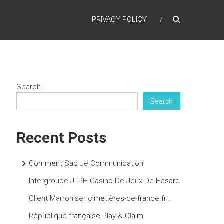
PRIVACY POLICY
Search
Search
Recent Posts
Comment Sac Je Communication
Intergroupe JLPH Casino De Jeux De Hasard
Client Marroniser cimetières-de-france.fr .
République française Play & Claim