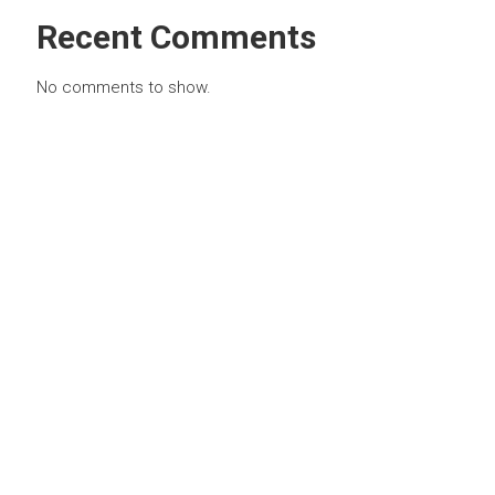
Recent Comments
No comments to show.