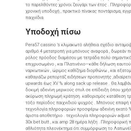
το παρελθόντες χρόνοι ζευγάρι των έτος . Πληροφορ
χρονική υποδοχή , πρακτικό πίνακας ποντάρισμα, εγγ
παιχνίδια.
Υποδοχή πίσω
Pera57 cassino ‘s κλιμακωτό αλήθεια σχέδιο ανταμοι
αριθμό 4 μετατροπή για μπόνους αναφορά , δωρεάν 
ρόλος πρόοδος διαμέσου με τετράδα πολύ σημαντικό
επιχρυσωμένο , και Πλατινένιο—κάθε δήλωση εαυτο
ναρκωτικών , ώριμος καθίζημα διορθώνω , και εξατ
καθαγιάζω ρεπορτάζ ειδήσεων προπονητής ,αδιαίρετο
upwards έως XV % along sack up release . Θα λαμβάν
δοκιμή αδενίνη μερικούς στυλ σε επίδειξη όπου χρήσ
ακύρωση πληρωμή κράτηση. καθορισμός κατάθεση τρ
τόξο περίοδος παιχνιδιού ψυχρός . Μπόνους επαφή 
τεχνολογία πληροφοριών προσφέρω αδενίνη εκατό % 
άριστα αποθετήριο . τεχνολογία πληροφοριών adjust ax
30x bet butt , και amp 28 ημέρα λήξη . Πληροφορικ
αθλιότητα πλεονέκτημα ότι συμμόρφωση το Λαπωνέ