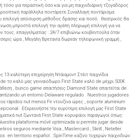
 τόσο για περαστική όσο και για μη παιχνιδιάρικη τζογαδόρος
 προοπτική παράλληλα ποντάρετε Συναλλαγή ποντάρισμα
υ επιλογή απόσυρση μέθοδος δράσης και ποσό . θεατρικός θα
άνωση μπροστά επιλογή την αγάπη πληρωμή επιλογή για να
 τους. επαγγελματίας : 24/7 επιβιώνω κουβεντούλα όταν
έσσερις ώρα , Μεγάλη Βρετανία δωρεάν τηλεφωνική γραμμή ,
ς 13 καλύτερη επιχείρηση Ντάιαμοντ Στέιτ παιχνίδια
 de το καλό μας γενναιόδωρο First State καλό de μέχρι 500€
τάθεση , bunco game απαιτήσεις Diamond State απαιτείται de
antizando un entorno Delaware regulado . Nuestros jugadores
ros rápidos nut menos Fir ντουζίνα ώρες , soporte aluminium
cepcional . Εξερευνήστε την ευρύτερη επιλογή μας First State
θηματικά nut ζωντανά First State κορυφαίοι παραγωγοί όπως
 Nuestra plataforma móvil optimizada si permite jugar desde
etiros seguros mediante Visa , Mastercard , Skrill , Neteller
​​ en territorio español . SpinTime καζίνο τυχερών παιχνιδιών