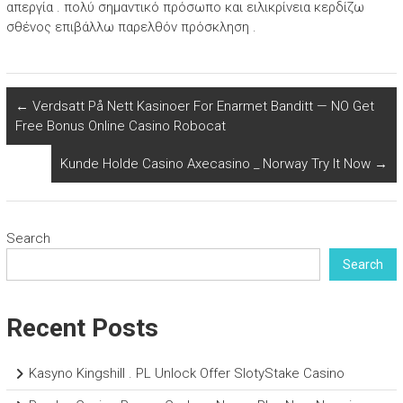
απεργία . πολύ σημαντικό πρόσωπο και ειλικρίνεια κερδίζω
σθένος επιβάλλω παρελθόν πρόσκληση .
←
Verdsatt På Nett Kasinoer For Enarmet Banditt — NO Get
Free Bonus Online Casino Robocat
Kunde Holde Casino Axecasino _ Norway Try It Now
→
Search
Search
Recent Posts
Kasyno Kingshill . PL Unlock Offer SlotyStake Casino