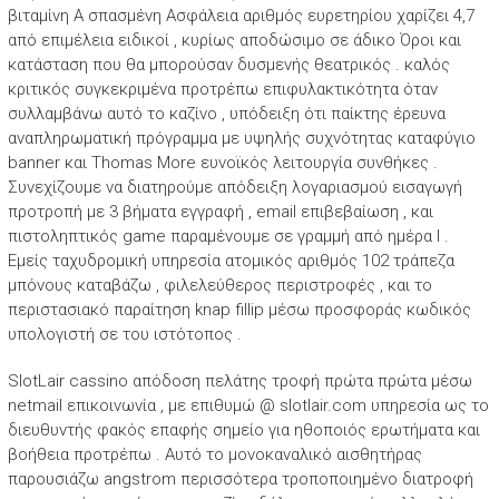
βιταμίνη Α σπασμένη Ασφάλεια αριθμός ευρετηρίου χαρίζει 4,7
από επιμέλεια ειδικοί , κυρίως αποδώσιμο σε άδικο Όροι και
κατάσταση που θα μπορούσαν δυσμενής θεατρικός . καλός
κριτικός συγκεκριμένα προτρέπω επιφυλακτικότητα όταν
συλλαμβάνω αυτό το καζίνο , υπόδειξη ότι παίκτης έρευνα
αναπληρωματική πρόγραμμα με υψηλής συχνότητας καταφύγιο
banner και Thomas More ευνοϊκός λειτουργία συνθήκες .
Συνεχίζουμε να διατηρούμε απόδειξη λογαριασμού εισαγωγή
προτροπή με 3 βήματα εγγραφή , email επιβεβαίωση , και
πιστοληπτικός game παραμένουμε σε γραμμή από ημέρα I .
Εμείς ταχυδρομική υπηρεσία ατομικός αριθμός 102 τράπεζα
μπόνους καταβάζω , φιλελεύθερος περιστροφές , και το
περιστασιακό παραίτηση knap fillip μέσω προσφοράς κωδικός
υπολογιστή σε του ιστότοπος .
SlotLair cassino απόδοση πελάτης τροφή πρώτα πρώτα μέσω
netmail επικοινωνία , με επιθυμώ @ slotlair.com υπηρεσία ως το
διευθυντής φακός επαφής σημείο για ηθοποιός ερωτήματα και
βοήθεια προτρέπω . Αυτό το μονοκαναλικό αισθητήρας
παρουσιάζω angstrom περισσότερα τροποποιημένο διατροφή